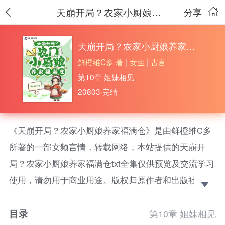
天崩开局？农家小厨娘养家福满仓
分享
天崩开局？农家小厨娘养家福满仓
鲜橙维C多 著
|
女生
|
古言
第10章 姐妹相见
20803·完结
《天崩开局？农家小厨娘养家福满仓》是由鲜橙维C多
所著的一部女频言情，转载网络，本站提供的天崩开
局？农家小厨娘养家福满仓txt全集仅供预览及交流学习
使用，请勿用于商业用途。版权归原作者和出版社所
有，请在下载后的24小时之内删除，如果喜欢。请支持
目录
正版！
第10章 姐妹相见