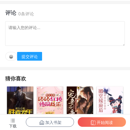
程云桃穿越了，一睁眼便是天崩开局 难产早死的
评论
娘，好赌成性的爹，年迈多病的奶奶，懵懂不知事的弟
0条评论
妹 好在点亮了美食技能，拥有了一技之长 秉承着
来都来了，再稀烂的人生也好好好过的原则 程云桃撸
起袖子就是干，让家里个个都吃饱了饭，穿暖了衣 甚
至到了后来，一整个村子在她的带领下，越过越好，成
提交评论
😀
了名副其实的桃源村…… 大女主细水长流美食文 有
CP但描述篇幅较少出场也晚重心在女主做美食和赚钱
猜你喜欢
上
加入书架
开始阅读
陈东王楠楠
快穿多胎，娇
宠妾灭妻？神
搬空候府后，
下载