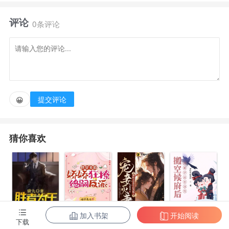
评论
只需在特殊事件来临时做出抉择，便能获得常人难以
0条评论
思量的异术奇宝。
秘术传承、远古血脉、珍禽异兽……而这一切，都要
从那年的相遇说起……
提交评论
😀
猜你喜欢
加入书架
开始阅读
陈东王楠楠
快穿多胎，娇
宠妾灭妻？神
搬空候府后，
下载