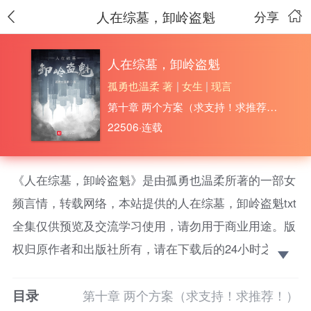
人在综墓，卸岭盗魁
分享
人在综墓，卸岭盗魁
孤勇也温柔 著
|
女生
|
现言
第十章 两个方案（求支持！求推荐！）
22506·连载
《人在综墓，卸岭盗魁》是由孤勇也温柔所著的一部女
频言情，转载网络，本站提供的人在综墓，卸岭盗魁txt
全集仅供预览及交流学习使用，请勿用于商业用途。版
权归原作者和出版社所有，请在下载后的24小时之内删
除，如果喜欢。请支持正版！ 盗非道，非常盗，盗亦
目录
有道！陈子延意外来到综墓世界，获得选择系统。
第十章 两个方案（求支持！求推荐！）