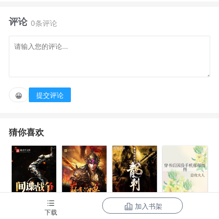
宫，时人皆传为天后所鸠。
评论
0条评论
洛阳城外，洛阳县尉满门被杀。恰在此时，李绚从龙
虎山得到治疗皇帝李治风疾的秘药北归。
但却莫名开启了属于自己的提示词条，一个老不正经
提交评论
😀
的的提示词条。宰相孙女，天阴教妖女，西域王族贵
女，于是纷至沓来。
猜你喜欢
加入书架
间谍的战争
三国之巅峰召
最强特种兵之
下载
穿书后因没手