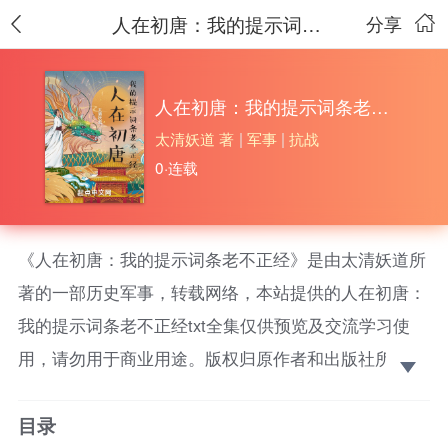
人在初唐：我的提示词条老不正经
分享
人在初唐：我的提示词条老不正经
太清妖道 著
|
军事
|
抗战
0·连载
《人在初唐：我的提示词条老不正经》是由太清妖道所
著的一部历史军事，转载网络，本站提供的人在初唐：
我的提示词条老不正经txt全集仅供预览及交流学习使
用，请勿用于商业用途。版权归原作者和出版社所有，
请在下载后的24小时之内删除，如果喜欢。请支持正
目录
版！ 【妖女，可撩】上元二年，太子李弘薨于合璧