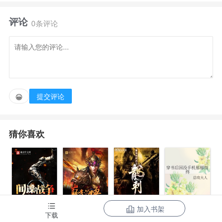
开创者，欧罗巴的噩梦，拿破仑的挚友，东方文明的最
评论
高领袖，世界的慈父……大明第二帝国皇帝陛下朱再
0条评论
明！
第二大明的奋斗史，要从流落澳洲的一支汉人说
起……
提交评论
😀
猜你喜欢
加入书架
间谍的战争
三国之巅峰召
最强特种兵之
下载
穿书后因没手