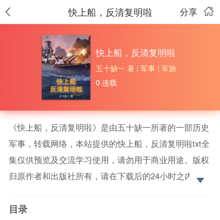
快上船，反清复明啦
分享
快上船，反清复明啦
五十缺一 著
|
军事
|
军旅
0·连载
《快上船，反清复明啦》是由五十缺一所著的一部历史
军事，转载网络，本站提供的快上船，反清复明啦txt全
集仅供预览及交流学习使用，请勿用于商业用途。版权
归原作者和出版社所有，请在下载后的24小时之内删
除，如果喜欢。请支持正版！ 站在你面前的是，澳洲
目录
的主人，殷人的救世主，美洲的领导者，钢铁无畏舰的