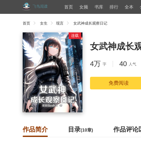
首页
女频
书库
排行
全本
首页
女生
现言
女武神成长观察日记
连载
女武神成长
4万
40
字
人气
免费阅读
作品简介
目录
作品评论
(10章)