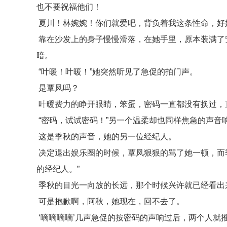
也不要祝福他们！
夏川！林婉婉！你们就爱吧，背负着我这条性命，好
靠在沙发上的身子慢慢滑落，在她手里，原本装满了
暗。
“叶暖！叶暖！”她突然听见了急促的拍门声。
是覃凤吗？
叶暖费力的睁开眼睛，笨蛋，密码一直都没有换过，
“密码，试试密码！”另一个温柔却也同样焦急的声音
这是季秋的声音，她的另一位经纪人。
决定退出娱乐圈的时候，覃凤狠狠的骂了她一顿，而
的经纪人。”
季秋的目光一向放的长远，那个时候兴许就已经看出
可是抱歉啊，阿秋，她现在，回不去了。
‘嘀嘀嘀嘀’几声急促的按密码的声响过后，两个人就