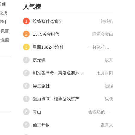
习使
人气榜
级成
1
没钱修什么仙？
熊狼狗
营利
迎风而
2
1979黄金时代
睡觉会变白
身拿回
3
重回1982小渔村
一杯冰柠檬水
4
夜无疆
辰东
5
刚准备高考，离婚逆袭系统来了
七月封阳
6
异度旅社
远瞳
7
魅力点满，继承游戏资产
纵伐
8
青山
会说话的肘子
9
仙工开物
蛊真人