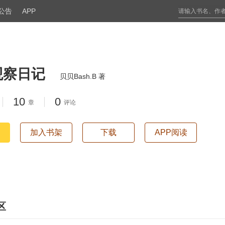
公告
APP
观察日记
贝贝Bash.B 著
10
0
章
评论
加入书架
下载
APP阅读
区