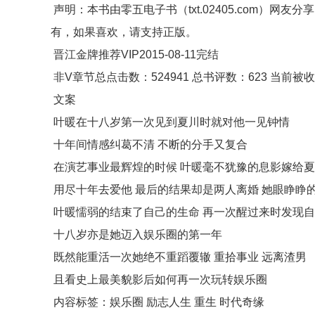
声明：本书由零五电子书（txt.02405.com）
有，如果喜欢，请支持正版。
晋江金牌推荐VIP2015-08-11完结
非V章节总点击数：524941 总书评数：623 当前被收藏数
文案
叶暖在十八岁第一次见到夏川时就对他一见钟情
十年间情感纠葛不清 不断的分手又复合
在演艺事业最辉煌的时候 叶暖毫不犹豫的息影嫁给
用尽十年去爱他 最后的结果却是两人离婚 她眼睁睁
叶暖懦弱的结束了自己的生命 再一次醒过来时发现
十八岁亦是她迈入娱乐圈的第一年
既然能重活一次她绝不重蹈覆辙 重拾事业 远离渣男
且看史上最美貌影后如何再一次玩转娱乐圈
内容标签：娱乐圈 励志人生 重生 时代奇缘