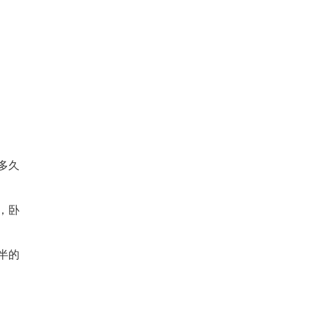
多久
，卧
半的