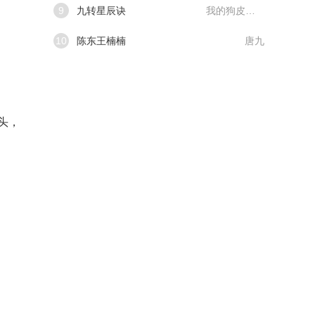
9
九转星辰诀
我的狗皮膏药
10
陈东王楠楠
唐九
头，