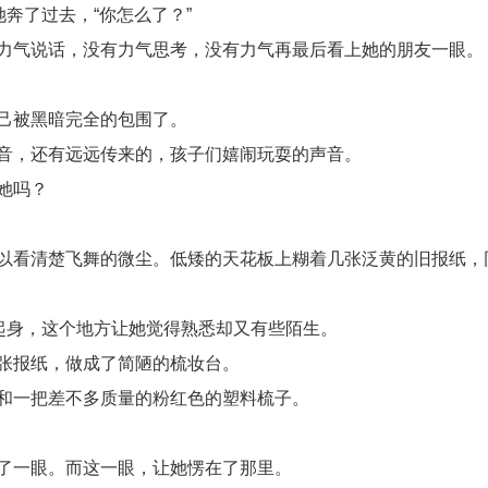
奔了过去，“你怎么了？”
力气说话，没有力气思考，没有力气再最后看上她的朋友一眼。
己被黑暗完全的包围了。
音，还有远远传来的，孩子们嬉闹玩耍的声音。
她吗？
以看清楚飞舞的微尘。低矮的天花板上糊着几张泛黄的旧报纸，
起身，这个地方让她觉得熟悉却又有些陌生。
张报纸，做成了简陋的梳妆台。
和一把差不多质量的粉红色的塑料梳子。
了一眼。而这一眼，让她愣在了那里。