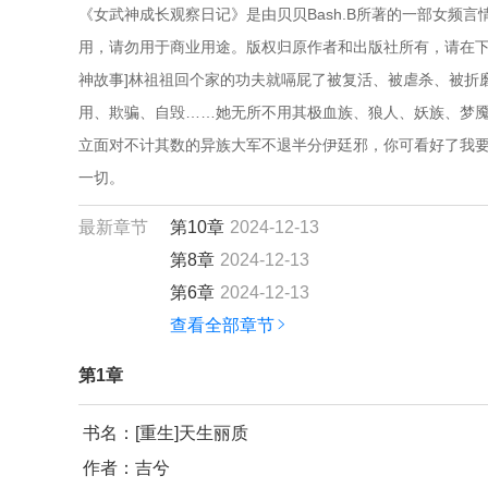
《女武神成长观察日记》是由贝贝Bash.B所著的一部女频
用，请勿用于商业用途。版权归原作者和出版社所有，请在下载
神故事]林祖祖回个家的功夫就嗝屁了被复活、被虐杀、被折
用、欺骗、自毁……她无所不用其极血族、狼人、妖族、梦
立面对不计其数的异族大军不退半分伊廷邪，你可看好了我要
一切。
最新章节
第10章
2024-12-13
第8章
2024-12-13
第6章
2024-12-13
查看全部章节
第1章
书名：[重生]天生丽质
作者：吉兮