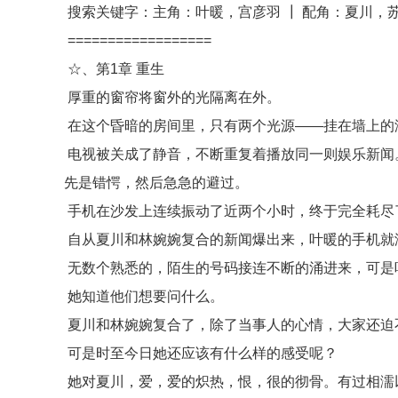
搜索关键字：主角：叶暖，宫彦羽 ┃ 配角：夏川，苏
==================
☆、第1章 重生
厚重的窗帘将窗外的光隔离在外。
在这个昏暗的房间里，只有两个光源——挂在墙上的
电视被关成了静音，不断重复着播放同一则娱乐新闻
先是错愕，然后急急的避过。
手机在沙发上连续振动了近两个小时，终于完全耗尽
自从夏川和林婉婉复合的新闻爆出来，叶暖的手机就
无数个熟悉的，陌生的号码接连不断的涌进来，可是
她知道他们想要问什么。
夏川和林婉婉复合了，除了当事人的心情，大家还迫
可是时至今日她还应该有什么样的感受呢？
她对夏川，爱，爱的炽热，恨，很的彻骨。有过相濡