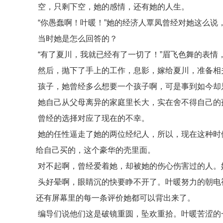
空，只剩下空，她的感情，还有她的人生。
“你愚蠢啊！叶暖！”她的经济人覃凤曾经对她这么说
当时她是怎么回答的？
“有了夏川，我就已经有了一切了！”眉飞色舞的表情
然后，抛下了手上的工作，息影，嫁给夏川，准备相
孩子，她曾经多么想要一个孩子啊，可是事到如今却
她自己从父母离异的家庭里长大，实在舍不得自己的
曾经的选择对应了现在的不幸。
她的任性逼走了她的两位经纪人，所以，现在这种时
给自己买的，这个豪华的壳里面。
对不起啊，曾经爱着她，却被她的伤心伤害过的人。
头好晕啊，眼睛沉的快要睁不开了。叶暖努力的朝电
还有屏幕里的每一条评价她都可以背出来了。
编导们说他们这是破镜重圆，坠欢重拾。叶暖苦涩的