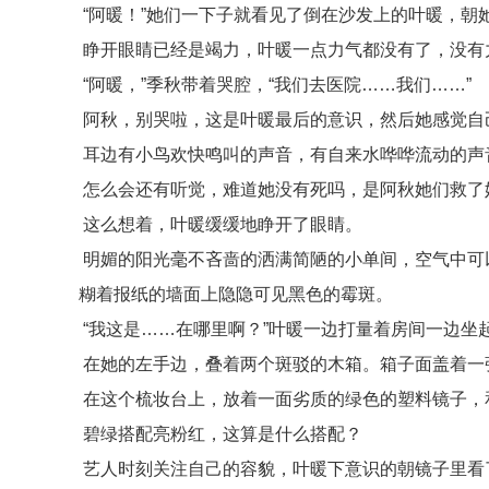
“阿暖！”她们一下子就看见了倒在沙发上的叶暖，朝她
睁开眼睛已经是竭力，叶暖一点力气都没有了，没有
“阿暖，”季秋带着哭腔，“我们去医院……我们……”
阿秋，别哭啦，这是叶暖最后的意识，然后她感觉自
耳边有小鸟欢快鸣叫的声音，有自来水哗哗流动的声
怎么会还有听觉，难道她没有死吗，是阿秋她们救了
这么想着，叶暖缓缓地睁开了眼睛。
明媚的阳光毫不吝啬的洒满简陋的小单间，空气中可
糊着报纸的墙面上隐隐可见黑色的霉斑。
“我这是……在哪里啊？”叶暖一边打量着房间一边坐
在她的左手边，叠着两个斑驳的木箱。箱子面盖着一
在这个梳妆台上，放着一面劣质的绿色的塑料镜子，
碧绿搭配亮粉红，这算是什么搭配？
艺人时刻关注自己的容貌，叶暖下意识的朝镜子里看