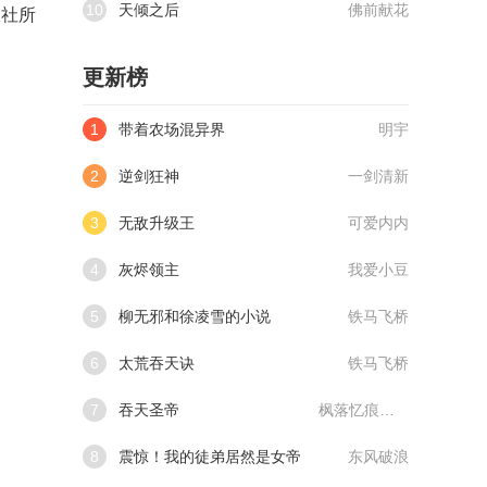
10
天倾之后
佛前献花
版社所
更新榜
1
带着农场混异界
明宇
2
逆剑狂神
一剑清新
3
无敌升级王
可爱内内
4
灰烬领主
我爱小豆
5
柳无邪和徐凌雪的小说
铁马飞桥
6
太荒吞天诀
铁马飞桥
7
吞天圣帝
枫落忆痕@qimiaoVCllo1
8
震惊！我的徒弟居然是女帝
东风破浪