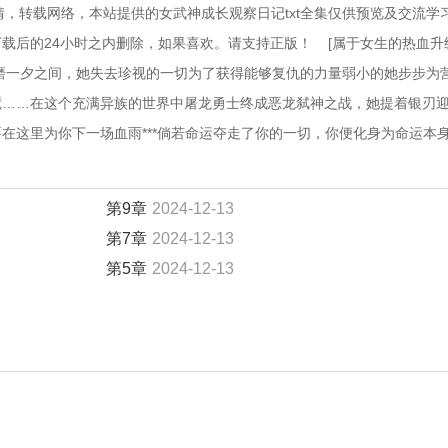
言情，转载网络，本站提供的女武神成长观察日记txt全集仅供预览及交流学
后的24小时之内删除，如果喜欢。请支持正版！    [属于女生的热血升
磨一夕之间，她失去珍视的一切为了获得能够复仇的力量弱小的她步步为
魇……在这个充满异族的世界中屠龙勇士终成恶龙弑神之战，她提着银刃
在这里为你下一场血雨***倘若命运夺走了你的一切，你便化身为命运本
第9章
2024-12-13
第7章
2024-12-13
第5章
2024-12-13