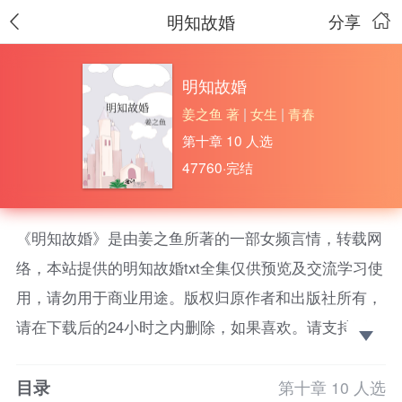
明知故婚
分享
明知故婚
姜之鱼 著
|
女生
|
青春
第十章 10 人选
47760·完结
《明知故婚》是由姜之鱼所著的一部女频言情，转载网
络，本站提供的明知故婚txt全集仅供预览及交流学习使
用，请勿用于商业用途。版权归原作者和出版社所有，
请在下载后的24小时之内删除，如果喜欢。请支持正
版！
目录
温呈礼是集团掌权人，年轻俊美，清雅贵重，身价千
第十章 10 人选