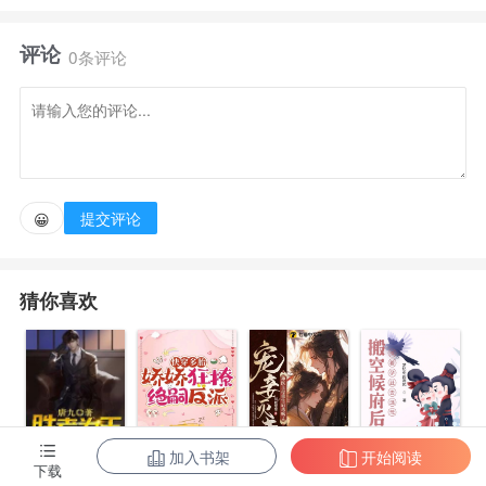
亿，从无风月绯闻。 周一上午，集团官网恭贺他新
评论
婚。 当天据统计，“温太太”三个字成为全网搜索量最
0条评论
多的词。 . 祝从唯生有一张清冷脸，职业是入殓
师，机缘巧合借住在温家。 她与温呈礼不多的交集都
在深夜。 决定合约结婚后，祝从唯第一次相亲就出师
不利，被对方故意放了鸽子。 没想到，温呈礼主动落
提交评论
😀
座在对面，凝视她，“不妨考虑考虑我？” 领证后晚
宴，祝从唯与他同行，郎才女貌。 轮到当初跑路的相
猜你喜欢
亲对象无人搭理。 . 圈内传闻温呈礼为应付催婚，
截胡了小辈，而且温太太条件与温家不合。 许多人暗
自揣测，这桩婚姻怕是走不远。 祝从唯深夜想起，问
他：“你觉得呢？” 男人的呼吸沉入她颈侧，缱绻温
柔，“哪里不合？我觉得白天和晚上都很合拍。” 后
加入书架
开始阅读
陈东王楠楠
下载
快穿多胎，娇
宠妾灭妻？神
搬空候府后，
来。 所有人都发现温呈礼的桌上经常出现单枝的