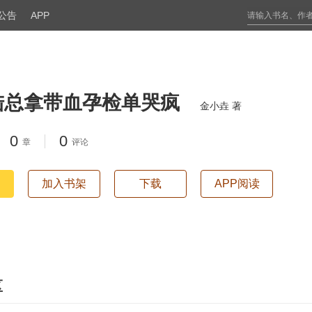
公告
APP
陆总拿带血孕检单哭疯
金小垚 著
0
0
章
评论
加入书架
下载
APP阅读
区