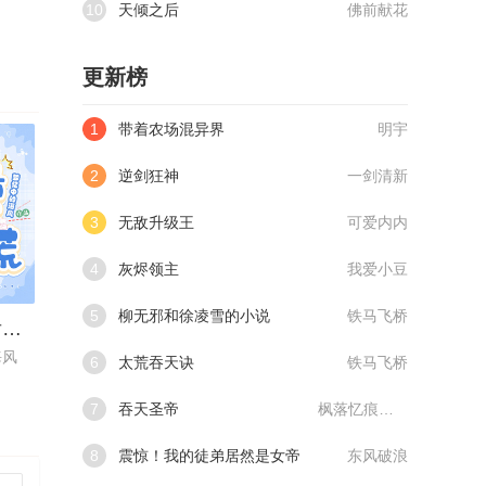
10
天倾之后
佛前献花
更新榜
1
带着农场混异界
明宇
2
逆剑狂神
一剑清新
3
无敌升级王
可爱内内
4
灰烬领主
我爱小豆
5
柳无邪和徐凌雪的小说
铁马飞桥
搬空侯府后，揣着孕肚去逃荒
海风
6
太荒吞天诀
铁马飞桥
7
吞天圣帝
枫落忆痕@qimiaoVCllo1
8
震惊！我的徒弟居然是女帝
东风破浪