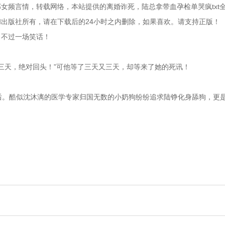
女频言情，转载网络，本站提供的离婚诈死，陆总拿带血孕检单哭疯txt
版社所有，请在下载后的24小时之内删除，如果喜欢。请支持正版！   
，不过一场笑话！
不出三天，绝对回头！”可他等了三天又三天，却等来了她的死讯！
年后。酷似沈沐漓的医学专家归国无数的小奶狗纷纷追求陆铮化身舔狗，更