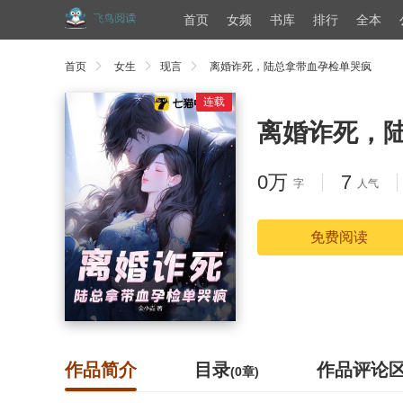
首页
女频
书库
排行
全本
首页
女生
现言
离婚诈死，陆总拿带血孕检单哭疯
连载
离婚诈死，
0万
7
字
人气
免费阅读
作品简介
目录
作品评论
(0章)