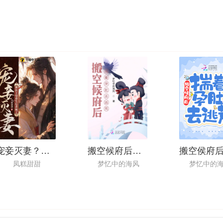
宠妾灭妻？神医主母重生后杀疯了
搬空候府后，揣着孕肚去逃荒
凤糕甜甜
梦忆中的海风
梦忆中的