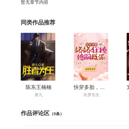
暂无章节内容
同类作品推荐
陈东王楠楠
快穿多胎，娇娇狂撩绝嗣反派
唐九
吹梦先生
作品评论区
（0条）