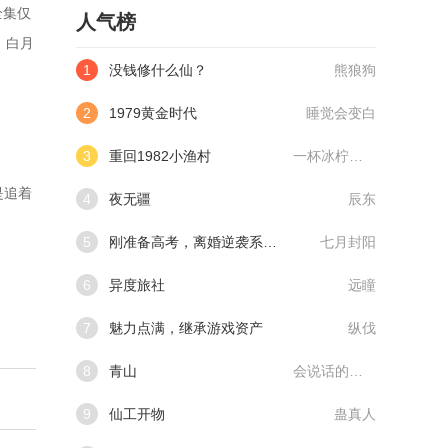
全集仅
人气榜
 白月
1
没钱修什么仙？
熊狼狗
2
1979黄金时代
睡觉会变白
3
重回1982小渔村
一杯冰柠檬水
是追着
4
夜无疆
辰东
5
刚准备高考，离婚逆袭系统来了
七月封阳
6
异度旅社
远瞳
7
魅力点满，继承游戏资产
纵伐
8
青山
会说话的肘子
9
仙工开物
蛊真人