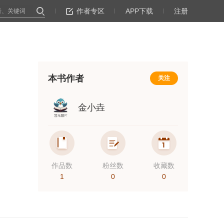
作者专区
APP下载
注册
本书作者
关注
金小垚
作品数
粉丝数
收藏数
1
0
0