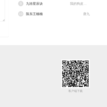
9
九转星辰诀
我的狗皮膏药
10
陈东王楠楠
唐九
客户端下载