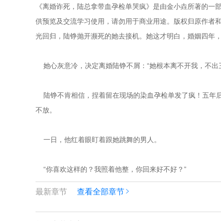
《离婚诈死，陆总拿带血孕检单哭疯》是由金小垚所著的一部
供预览及交流学习使用，请勿用于商业用途。版权归原作者和出
光回归，陆铮抛开濒死的她去接机。她这才明白，婚姻四年
    她心灰意冷，决定离婚陆铮不屑：“她根本离不开我，
    陆铮不肯相信，捏着留在现场的染血孕检单发了疯！五
不放。
    一日，他红着眼盯着跟她跳舞的男人。
    “你喜欢这样的？我照着他整，你回来好不好？”
最新章节
查看全部章节