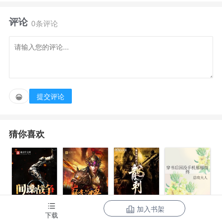
末年一个农民。
评论
0条评论
当是时，天下百姓，流离寒暑，转死沟渠，无人殓
藏，朽肉枯骸，遂天下疫气横生。
而乡野豪强，阡陌纵横，广厦相连，安坐朱门，居陪
提交评论
😀
帷幄，使草莽志士壅塞。
猜你喜欢
他问小民何辜？答：“小民从来生来艰。”他就想问一
句：“从来如此，它就对吗”所以他张冲，就要用手中这
汉犁，再翻整一遍天下。
加入书架
间谍的战争
三国之巅峰召
最强特种兵之
下载
穿书后因没手