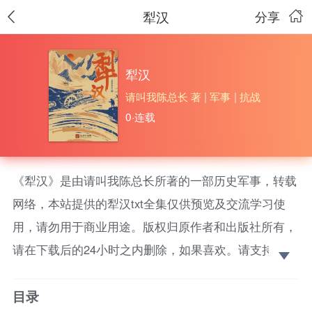
犁汉
分享
犁汉
请叫我陈总长 著
|
军事
|
抗战
0·连载
《犁汉》是由请叫我陈总长所著的一部历史军事，转载
网络，本站提供的犁汉txt全集仅供预览及交流学习使
用，请勿用于商业用途。版权归原作者和出版社所有，
请在下载后的24小时之内删除，如果喜欢。请支持正
版！ 网文填坑节来袭,独家番外连载爆更,大佬包场免
目录
费看。当他醒来时，从此整个世界都变了，他成了东汉