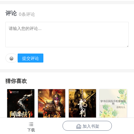
评论
“可以，谨慎一些”
0条评论
“那如果开局就是加强团团长呢？”
“马革裹尸，死得其所！”
提交评论
😀
“那如果是亮剑影视世界，你又是晋绥军358团团长，
猜你喜欢
再给你一个三维立体作战地图呢？”
“那老子打的鬼子呱呱叫！”楚云飞穿越至亮剑影视世
界，成为了358团团长楚云飞。
加入书架
间谍的战争
三国之巅峰召
最强特种兵之
下载
精心准备两年半，誓要在茹越口打响358团的名号！
穿书后因没手