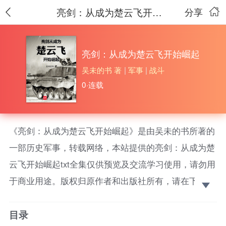
亮剑：从成为楚云飞开始崛起
分享
亮剑：从成为楚云飞开始崛起
吴未的书 著
|
军事
|
战斗
0·连载
《亮剑：从成为楚云飞开始崛起》是由吴未的书所著的
一部历史军事，转载网络，本站提供的亮剑：从成为楚
云飞开始崛起txt全集仅供预览及交流学习使用，请勿用
于商业用途。版权归原作者和出版社所有，请在下载后
的24小时之内删除，如果喜欢。请支持正版！ “现代
目录
军迷穿越去抗战，杀鬼子有没有问题？”