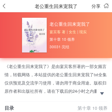
老公重生回来宠我了
分享
老公重生回来宠我了
宴宾客 著
|
女生
|
现实
第十章 10 领养
30031·完结
《老公重生回来宠我了》是由宴宾客所著的一部女频言
情，转载网络，本站提供的老公重生回来宠我了txt全集
仅供预览及交流学习使用，请勿用于商业用途。版权归
原作者和出版社所有，请在下载后的24小时之内删除，
如果喜欢。请支持正版！
目录
新文《全师门在无限游戏证道飞升》已开
第十章 10 领养