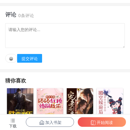
～ ———————————————————— 上
评论
辈子商敬尤有个比他小六岁的爱人，名叫江鹤刃。 两
0条评论
人相识相恋，但终究还是晚了，长期服药的后遗症带走
了年轻爱人的生命。 商敬尤再次睁眼，发现自己回到
了十五年前。 想到上一世爱人一丝不苟的精英做派，
商敬尤换上西装，打上领带，收敛一身恶劣习性。 回
提交评论
😀
国后他看到桌子对面坐着个纹着青龙白虎的花臂校
霸。 校霸冷眼看他，脸上写满桀骜猖狂不服管
猜你喜欢
教。 商敬尤：“不过你这个纹身，跟昨天位置不太一
样啊？” “……要你管！！！” * 江鹤刃小时候父母
双亡，被一直没有孩子的二叔领养，视如己出。 结果
在领养他的第二年，二婶怀孕生了个弟弟。 从那以
后，小江鹤刃再没有人管，吃饭上学全靠自己，到高三
加入书架
开始阅读
陈东王楠楠
下载
快穿多胎，娇
宠妾灭妻？神
搬空候府后，
成了个染发纹身的游戏小主播。 直到十八岁生日那