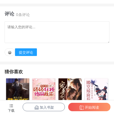
评论
女扮男装#
0条评论
什么是白月光？
白月光就如天上的皎月，可望而不可即。
提交评论
😀
得不到的永远在骚动 作为一位真.白月光.作为一真.
猜你喜欢
白月光.温希恩认认真真走剧情，但每次剧情都崩的不
忍直视。
温希恩“……统啊，你们的任务目标这么变态，你知
道吗？”
加入书架
开始阅读
下载
陈东王楠楠
快穿多胎，娇
宠妾灭妻？神
搬空候府后，