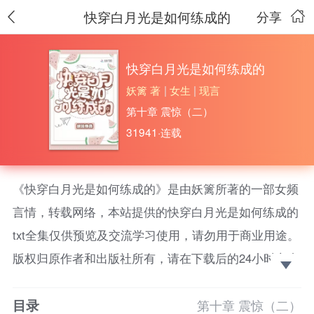
快穿白月光是如何练成的
分享
快穿白月光是如何练成的
妖篱 著
|
女生
|
现言
第十章 震惊（二）
31941·连载
《快穿白月光是如何练成的》是由妖篱所著的一部女频
言情，转载网络，本站提供的快穿白月光是如何练成的
txt全集仅供预览及交流学习使用，请勿用于商业用途。
版权归原作者和出版社所有，请在下载后的24小时之内
删除，如果喜欢。请支持正版！ 新书啦《这宿主能
目录
处，让她当反派她是真当》欢迎收藏阅读
第十章 震惊（二）