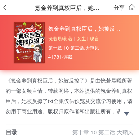
氪金养到真权臣后，她被反撩了
分享
氪金养到真权臣后，她被反撩了
恍若晨曦 著
|
女生
|
现言
第十章 10 第二话.大翔凤
41781·连载
《氪金养到真权臣后，她被反撩了》是由恍若晨曦所著
的一部女频言情，转载网络，本站提供的氪金养到真权
臣后，她被反撩了txt全集仅供预览及交流学习使用，请
勿用于商业用途。版权归原作者和出版社所有，请在下
载后的24小时之内删除，如果喜欢。请支持正版！ 苏
目录
锦时无意中玩了一个恋爱养成游戏，男主逼真又帅气，
第十章 10 第二话.大翔凤