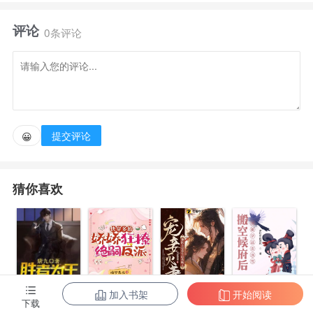
喘的还好听。
评论
0条评论
苏锦时戳戳沈拾琅的脸：“这就是养帅哥的快乐
吗？”沈拾琅：“什么人装神弄鬼！”苏锦时：“不礼貌，
叫我主人。”沈拾琅：“呵。”沈拾琅受伤要买药。
提交评论
😀
苏锦时：“买！”给他擦药顺便摸一把胸肌。沈拾琅饭
食没营养。苏锦时：“买！”顺便摸一下他的嘴角。
猜你喜欢
沈拾琅没有新衣。苏锦时：“买！”顺便看他更衣，摸
一下腹肌。直到她在商城花重金买了一扇传送门，直接
传送到了沈拾琅怀里。
加入书架
开始阅读
陈东王楠楠
快穿多胎，娇
宠妾灭妻？神
搬空候府后，
下载
沈拾琅解开衣襟：“摸啊，你怎么不摸了？”*沈拾琅生