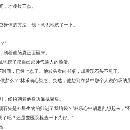
间，才凌晨三点。
空身体的方法，他下意识地试了一下。
？”
，朝着他脑袋正面砸来。
他慌乱地摸了摸自己那帅气逼人的脸蛋。
下时间，已经七点了。他转头看向书桌，却发现石头不见了。
做梦么？”林乐满心疑惑。突然，他想到在梦中那个人说的吸纳
引，纷纷朝着他身边靠拢聚集。
颗石头是外星生物的卵进了我脑袋？”林乐心中胡思乱想起来，“
我了吧？还是去医院检查一下为好。”
番。