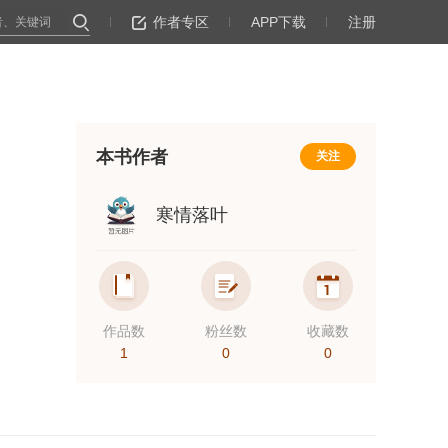
作者专区
APP下载
注册
本书作者
关注
寒情落叶
作品数
粉丝数
收藏数
1
0
0