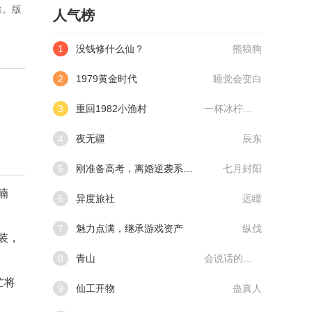
途。版
人气榜
1
没钱修什么仙？
熊狼狗
2
1979黄金时代
睡觉会变白
3
重回1982小渔村
一杯冰柠檬水
4
夜无疆
辰东
5
刚准备高考，离婚逆袭系统来了
七月封阳
喃
6
异度旅社
远瞳
7
魅力点满，继承游戏资产
纵伐
装，
8
青山
会说话的肘子
忙将
9
仙工开物
蛊真人