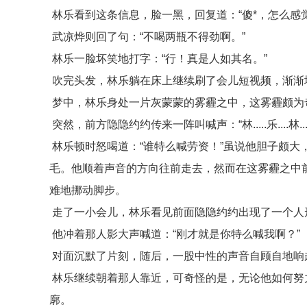
林乐看到这条信息，脸一黑，回复道：“傻*，怎么感
武凉烨则回了句：“不喝两瓶不得劲啊。”
林乐一脸坏笑地打字：“行！真是人如其名。”
吹完头发，林乐躺在床上继续刷了会儿短视频，渐渐
梦中，林乐身处一片灰蒙蒙的雾霾之中，这雾霾颇为
突然，前方隐隐约约传来一阵叫喊声：“林.....乐....林....
林乐顿时怒喝道：“谁特么喊劳资！”虽说他胆子颇大
毛。他顺着声音的方向往前走去，然而在这雾霾之中
难地挪动脚步。
走了一小会儿，林乐看见前面隐隐约约出现了一个人
他冲着那人影大声喊道：“刚才就是你特么喊我啊？”
对面沉默了片刻，随后，一股中性的声音自顾自地响起
林乐继续朝着那人靠近，可奇怪的是，无论他如何努
廓。