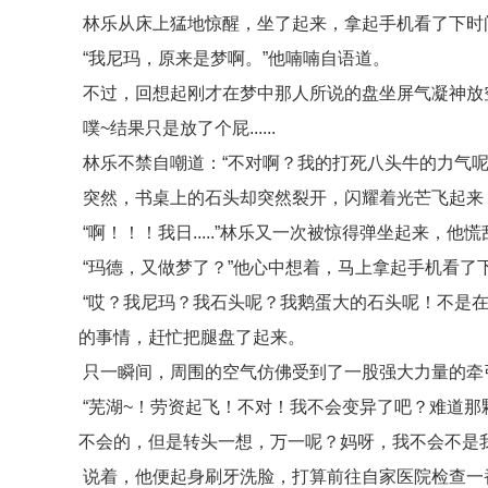
林乐从床上猛地惊醒，坐了起来，拿起手机看了下时
“我尼玛，原来是梦啊。”他喃喃自语道。
不过，回想起刚才在梦中那人所说的盘坐屏气凝神放
噗~结果只是放了个屁......
林乐不禁自嘲道：“不对啊？我的打死八头牛的力气呢
突然，书桌上的石头却突然裂开，闪耀着光芒飞起来
“啊！！！我日.....”林乐又一次被惊得弹坐起来，
“玛德，又做梦了？”他心中想着，马上拿起手机看了
“哎？我尼玛？我石头呢？我鹅蛋大的石头呢！不是在
的事情，赶忙把腿盘了起来。
只一瞬间，周围的空气仿佛受到了一股强大力量的牵
“芜湖~！劳资起飞！不对！我不会变异了吧？难道那
不会的，但是转头一想，万一呢？妈呀，我不会不是
说着，他便起身刷牙洗脸，打算前往自家医院检查一