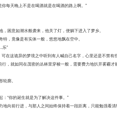
觉你每天晚上不是在喝酒就是在喝酒的路上啊。”
地，困意如潮水般袭来，他关了灯，便躺下进入了梦乡。
奇特，竟像是有实体一般，悠悠地飘在空中。
.乐”
，可在这诡异的梦境之中听到有人喊自己名字，心里还是不禁有
前行，就如同在茂密的丛林里穿梭一般，需要费力地扒开雾霾才
形轮廓。
：“你的诞生就是为了解决这件事。”
力地向前行进，与那人之间始终保持着一段距离，只能勉强看清