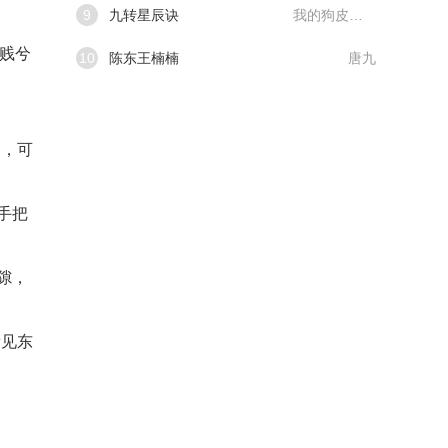
9
九转星辰诀
我的狗皮膏药
贱兮
10
陈东王楠楠
唐九
了，可
手把
隙，
看见东