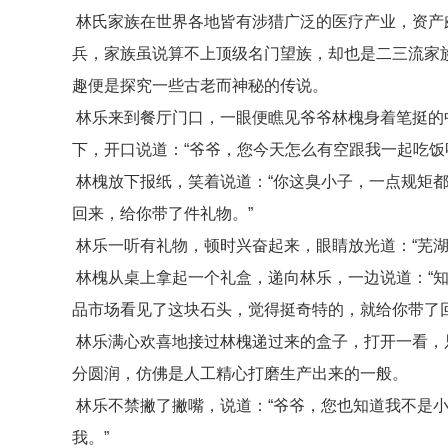
林氏家族在世界各地皆有涉猎广泛的医疗产业，资产
兵，家族虽说算不上顶级名门望族，却也是二三流家
趣便是探究一些古老而神秘的传说。
林乐来到餐厅门口，一眼便瞧见爷爷林槐身着笔挺的
下，开口说道：“爷爷，您今天怎么有空跟我一起吃饭
林槐放下报纸，笑着说道：“你这臭小子，一点规矩
回来，给你带了件礼物。”
林乐一听有礼物，顿时兴奋起来，眼睛放光道：“芜湖
林槐从桌上拿起一个礼盒，递向林乐，一边说道：“
品市场看见了这块石头，觉得挺奇特的，就给你带了回
林乐满心欢喜地接过林槐递过来的盒子，打开一看，
分圆润，仿佛是人工精心打磨生产出来的一般。
林乐不禁撇了撇嘴，说道：“爷爷，您也知道我不是
我。”