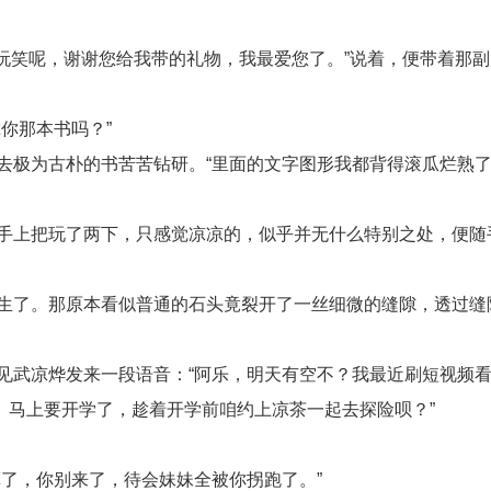
玩笑呢，谢谢您给我带的礼物，我最爱您了。”说着，便带着那副
你那本书吗？”
去极为古朴的书苦苦钻研。“里面的文字图形我都背得滚瓜烂熟
手上把玩了两下，只感觉凉凉的，似乎并无什么特别之处，便随
生了。那原本看似普通的石头竟裂开了一丝细微的缝隙，透过缝
见武凉烨发来一段语音：“阿乐，明天有空不？我最近刷短视频
。马上要开学了，趁着开学前咱约上凉茶一起去探险呗？”
了，你别来了，待会妹妹全被你拐跑了。”