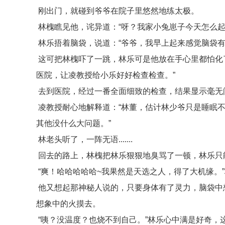
刚出门，就碰到爷爷在院子里悠然地练太极。
林槐瞧见他，诧异道：“呀？我家小兔崽子今天怎么起
林乐捂着脑袋，说道：“爷爷，我早上起来感觉脑袋有
这可把林槐吓了一跳，林乐可是他放在手心里都怕化
医院，让凌教授给小乐好好检查检查。”
去到医院，经过一番全面细致的检查，结果显示毫无
凌教授耐心地解释道：“林董，估计林少爷只是睡眠
其他没什么大问题。”
林老头听了，一阵无语.......
回去的路上，林槐把林乐狠狠地臭骂了一顿，林乐只
“爽！哈哈哈哈哈~我果然是天选之人，得了大机缘。
他又想起那神秘人说的，只要身体有了灵力，脑袋中
想象中的火摸去。
“咦？没温度？也烧不到自己。”林乐心中满是好奇，