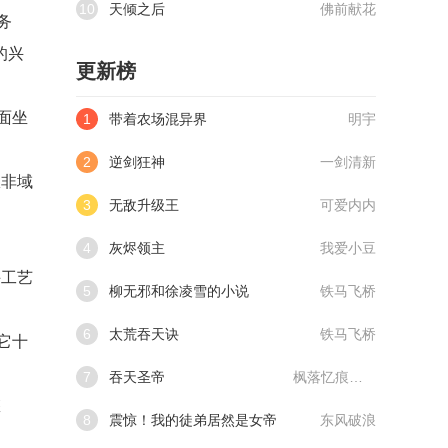
10
天倾之后
佛前献花
务
的兴
更新榜
面坐
1
带着农场混异界
明宇
2
逆剑狂神
一剑清新
从非域
3
无敌升级王
可爱内内
4
灰烬领主
我爱小豆
手工艺
5
柳无邪和徐凌雪的小说
铁马飞桥
6
太荒吞天诀
铁马飞桥
它十
7
吞天圣帝
枫落忆痕@qimiaoVCllo1
悠
8
震惊！我的徒弟居然是女帝
东风破浪