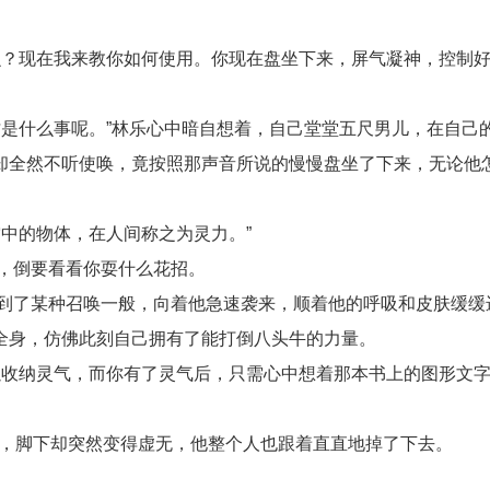
么？现在我来教你如何使用。你现在盘坐下来，屏气凝神，控制
是什么事呢。”林乐心中暗自想着，自己堂堂五尺男儿，在自己
却全然不听使唤，竟按照那声音所说的慢慢盘坐了下来，无论他
中的物体，在人间称之为灵力。”
，倒要看看你耍什么花招。
到了某种召唤一般，向着他急速袭来，顺着他的呼吸和皮肤缓缓
全身，仿佛此刻自己拥有了能打倒八头牛的力量。
以收纳灵气，而你有了灵气后，只需心中想着那本书上的图形文
的疑惑，脚下却突然变得虚无，他整个人也跟着直直地掉了下去。