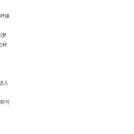
好呼吸
的梦
怎样
进入
字即可