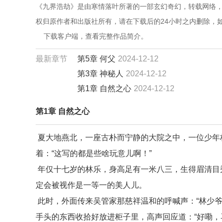
《九界浩劫》是由寒情落叶所著的一部玄幻奇幻，转载网络，
权归原作者和出版社所有，请在下载后的24小时之内删除，
    下载客户端，查看完整作品简介。
最新章节
第5章 何父
2024-12-12
第3章 神秘人
2024-12-12
第1章 自然之心
2024-12-12
第1章 自然之心
夏大地燕北，一座古朴而宁静的大院之中，一位少年
着：“这写的都是些啥玩意儿啊！”
年仅十七岁的林乐，身高足有一米八三，生得眉清目
定会被视作是一等一的美人儿。
此时，外面传来吴管家那慈祥温和的呼喊声：“林少爷
手头的东西收拾好放进柜子里，高声回应道：“好嘞，