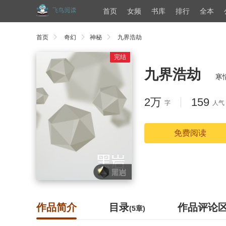
首页
女频
书库
排行
全本
首页
奇幻
神秘
九界浩劫
完结
九界浩劫
寒
2万
159
字
人气
免费阅读
作品简介
目录
作品评论
(5章)