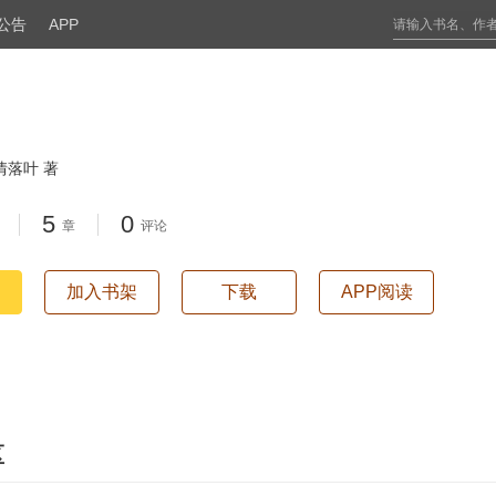
公告
APP
情落叶 著
5
0
章
评论
加入书架
下载
APP阅读
区