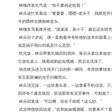
林槐佯装生气道：“你不要就还给我！”
林乐连忙笑着说：“要要要，嘿嘿~老头子，我跟您开
兮的模样去拥抱林老头。
林槐笑骂着推开他：“滚滚滚，臭小子。最近还在研究
林乐自十岁起，便一直抱着爷爷给他的这本封面看上
就是搞不明白到底是什么意思。”
吃完饭，林乐带着礼物回到房间，将石头拿出来放在
它放在桌上，接着就刷起短视频，然后去洗澡了。
就在林乐进卫生间关门后的那一瞬间，奇异的事情发
有五彩斑斓的光芒闪耀而出。
林乐洗完澡，一边吹着头发，一边查看手机信息。只
四环有个废弃医院，听说那里有灵异事件，可刺激了
林乐回复道：“可以啊，你在干啥呢？这么吵。”
武凉烨很快回信道：“在和妹妹喝酒呢，你要来不？算