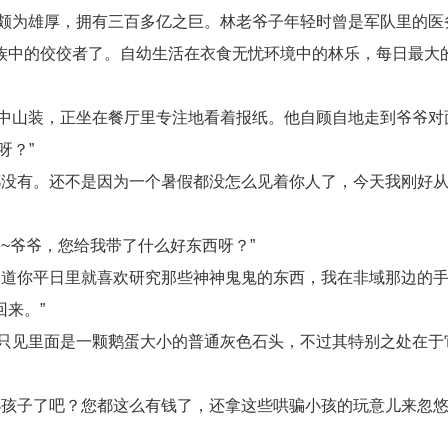
颇为雄厚，拥有三百多亿之巨。林老爷子年轻时曾是军队里的医
族中的佼佼者了。自幼生活在衣食无忧环境中的林乐，每日最大
中山装，正坐在餐厅里专注地看着报纸。他自顾自地走到爷爷对
呀？”
都没有。还不是因为一个暑假都没怎么见着你人了，今天我刚好
~爷爷，您给我带了什么好东西呀？”
知道你平日里就喜欢研究那些神神鬼鬼的东西，我在非域那边的
来。”
只见里面是一颗鹅蛋大小的普通灰色石头，不过其特别之处在于
小孩子了吧？您都这么有钱了，还拿这些哄骗小孩的玩意儿来忽