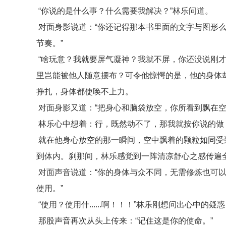
“你说的是什么事？什么需要我解决？”林乐问道。
对面身影说道：“你还记得那本书里面的文字与图形
节奏。”
“啥玩意？我就要屏气凝神？我就不屏，你还没说刚才
里岂能被他人随意摆布？可令他惊愕的是，他的身体
挣扎，身体都使唤不上力。
对面身影又道：“把身心和脑袋放空，你所看到飘在空
林乐心中想着：行，既然动不了，那我就按你说的做
就在他身心放空的那一瞬间，空中飘着的颗粒如同受
到体内。刹那间，林乐感觉到一阵清凉舒心之感传遍
对面声音说道：“你的身体与众不同，无需修炼也可
使用。”
“使用？使用什......啊！！！”林乐刚想问出心中
那股声音再次从头上传来：“记住这是你的使命。”