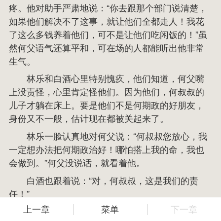
疼。他对助手严肃地说：“你去跟那个部门说清楚，
如果他们解决不了这事，就让他们全都走人！我花
了这么多钱养着他们，可不是让他们吃闲饭的！”虽
然何父语气还算平和，可在场的人都能听出他非常
生气。
林乐和白酒心里特别愧疚，他们知道，何父嘴
上没责怪，心里肯定怪他们。因为他们，何叔叔的
儿子才躺在床上。要是他们不是何期政的好朋友，
身份又不一般，估计现在都被关起来了。
林乐一脸认真地对何父说：“何叔叔您放心，我
一定想办法把何期政治好！哪怕搭上我的命，我也
会做到。”何父没说话，就看着他。
白酒也跟着说：“对，何叔叔，这是我们的责
任！”
上一章
菜单
下一章
这时候爷爷走进来：“阿风，小何的事我很抱
书城
书架
我的