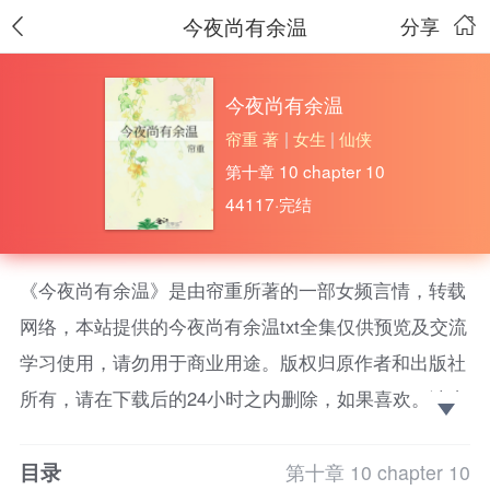
今夜尚有余温
分享
今夜尚有余温
帘重 著
|
女生
|
仙侠
第十章 10 chapter 10
44117·完结
《今夜尚有余温》是由帘重所著的一部女频言情，转载
网络，本站提供的今夜尚有余温txt全集仅供预览及交流
学习使用，请勿用于商业用途。版权归原作者和出版社
所有，请在下载后的24小时之内删除，如果喜欢。请支
持正版！
目录
[余温钧，(姑且）是一个弟控他安排了一个寡言阴
第十章 10 chapter 10