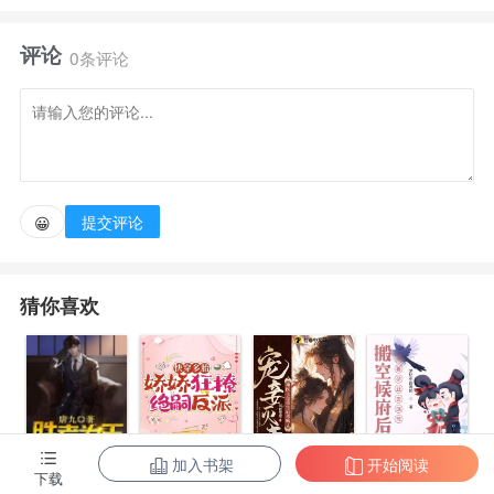
沉，但性格柔顺且不会还手的卑微小白花，到受伤的弟
评论
弟身边当小保姆；却在某个夜晚，对她做出另外的决
0条评论
定-恰逢寒夜，滴水成冰一朵蔷薇，被偶然地摘进深宅
之中]
提交评论
😀
猜你喜欢
加入书架
开始阅读
陈东王楠楠
下载
快穿多胎，娇
宠妾灭妻？神
搬空候府后，