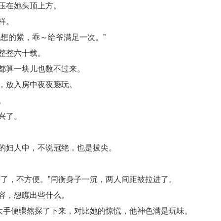
压在她头顶上方。
样。
想的紧，乖～给爷满足一次。”
整整六十载。
都算一块儿也数不过来。
，放入房中夜夜亵玩。
。
兴了。
的妇人中，不说冠绝，也是拔尖。
了，不方便。”闫衡身子一沉，两人间距被拉进了。
容，想瞧出些什么。
，大手便骤然探了下来，对比她的惊慌，他神色满是玩味。