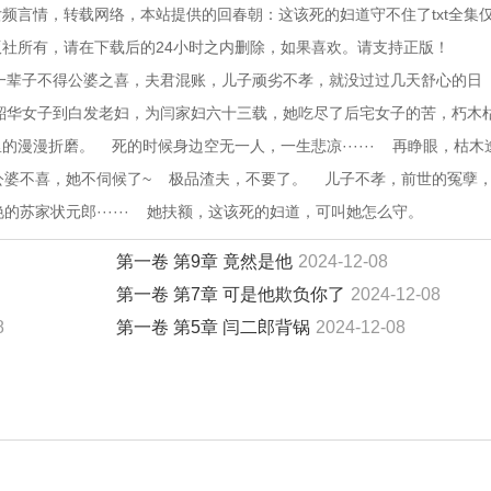
频言情，转载网络，本站提供的回春朝：这该死的妇道守不住了txt全集
社所有，请在下载后的24小时之内删除，如果喜欢。请支持正版！
之人。一辈子不得公婆之喜，夫君混账，儿子顽劣不孝，就没过过几天舒心的日
  从韶华女子到白发老妇，为闫家妇六十三载，她吃尽了后宅女子的苦，朽木
磨。    死的时候身边空无一人，一生悲凉······    再睁眼，枯木
   公婆不喜，她不伺候了~    极品渣夫，不要了。    儿子不孝，前世的冤孽
苏家状元郎······    她扶额，这该死的妇道，可叫她怎么守。
第一卷 第9章 竟然是他
2024-12-08
第一卷 第7章 可是他欺负你了
2024-12-08
8
第一卷 第5章 闫二郎背锅
2024-12-08