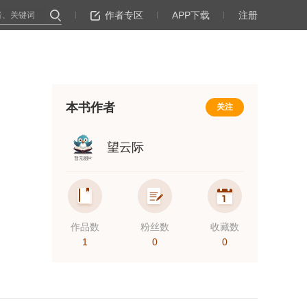
作者专区
APP下载
注册
本书作者
关注
望云际
作品数
粉丝数
收藏数
1
0
0