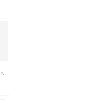
搬空侯府后，揣着孕肚去逃荒
海风