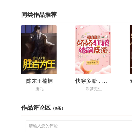
同类作品推荐
陈东王楠楠
快穿多胎，娇娇狂撩绝嗣反派
唐九
吹梦先生
作品评论区
（0条）