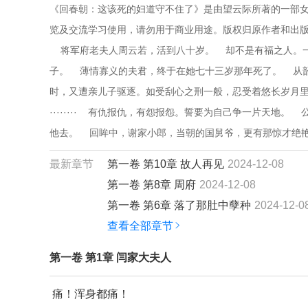
《回春朝：这该死的妇道守不住了》是由望云际所著的一部女
览及交流学习使用，请勿用于商业用途。版权归原作者和出版
    将军府老夫人周云若，活到八十岁。    却不是有福
子。    薄情寡义的夫君，终于在她七十三岁那年死了。  
时，又遭亲儿子驱逐。如受刮心之刑一般，忍受着悠长岁月里的漫漫折
········    有仇报仇，有怨报怨。誓要为自己争一片天地。 
他去。    回眸中，谢家小郎，当朝的国舅爷，更有那惊才绝艳的
最新章节
第一卷 第10章 故人再见
2024-12-08
第一卷 第8章 周府
2024-12-08
第一卷 第6章 落了那肚中孽种
2024-12-0
查看全部章节
第一卷 第1章 闫家大夫人
痛！浑身都痛！