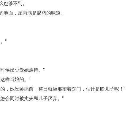
么也够不到。
的地面，屋内满是腐朽的味道。
。”
时候没少受她虐待。”
这样当娘的。”
的，她没卧病前，整日就坐那望着院门，估计是盼儿子呢！”
怎会同时被丈夫和儿子厌弃。”