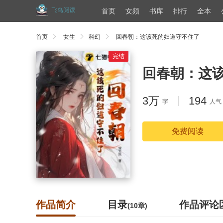
首页
女频
书库
排行
全本
首页
女生
科幻
回春朝：这该死的妇道守不住了
完结
回春朝：这
3万
194
字
人气
免费阅读
作品简介
目录
作品评论
(10章)