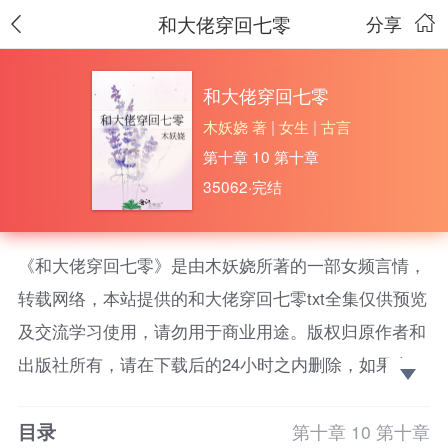
和大佬穿回七零
分享
和大佬穿回七零
木妖娆 著
|
女生
|
古言
第十章 10 第十章
35062·完结
《和大佬穿回七零》是由木妖娆所著的一部女频言情，
转载网络，本站提供的和大佬穿回七零txt全集仅供预览
及交流学习使用，请勿用于商业用途。版权归原作者和
出版社所有，请在下载后的24小时之内删除，如果喜
欢。请支持正版！
目录
人民教师苏窈和捐赠教学楼的大佬同坐一车时，不幸
第十章 10 第十章