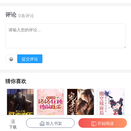
发生了车祸。 车祸一醒来，苏窈和大佬不仅穿回了七
评论
十年代，还成了育有一双儿女的夫妻。 她成了家里没
0条评论
脾气的老黄牛，大佬则成了村子里有名的二流子。 一
家破屋，家徒四壁，四面漏风，一家四口饿得面黄肌
瘦，直接天崩开局。 不仅喜当爹妈，还一朝回到解放
前的苏窈和大佬：…… * * * 【预收《年代文女
提交评论
😀
配觉醒后》】 文案：苏小妹跳河时，忽然觉醒了上辈
子的记忆。 她，一个现代人，死后胎穿到里书里边的
猜你喜欢
一个女配。 爱慕反派，倒追得人人皆知，还不惜跳河
诬陷反派结为了夫妻。 结婚没多久，反派因为帮助男
主，被抓去劳改了。 那会怀着孕的她成了人人喊打的
过街老鼠，过得凄惨，不是在被游街，就是在批判大会
上认错。 后来生孩子时难产，一命呜呼了，孩子也没
加入书架
开始阅读
陈东王楠楠
下载
快穿多胎，娇
宠妾灭妻？神
搬空候府后，
活多久。 反派回来后，妻儿惨死，怪男主没有好好保