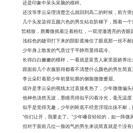
还是印象中呆头呆脑的模样。
还没等李云朵理清楚怎么就回到高二的时候，前方突
几个头发染得五颜六色的男生站在阶梯下，围着一个
皙精致，唇瓣微抿着泛着粉红，一双澄澈透亮的杏眼
浅棕色的睫羽打下来的阴影遮掩住了眼底那一丝不耐
少年身上散发的气质过于平静而显得疏冷。
长得白白嫩嫩的模样，一看就是富贵人家里面娇养出
跟面前几个衣服脏得都看不清楚什么颜色的男生简直
李云朵盯着那少年初显轮廓的侧脸微微蹙眉。
或许是李云朵的视线太过直接炙热了，少年微微偏头
他神色淡然无波，墨瞳亮得似乎闪着冷光，毫无温度
似乎是觉得无趣，少年的眸底不经意浮现出抹不耐，
“你们让开，我要走了。”少年嗓音轻轻的，如一阵微
但对于面前几位一脸凶气的男生来说简直就是个没有