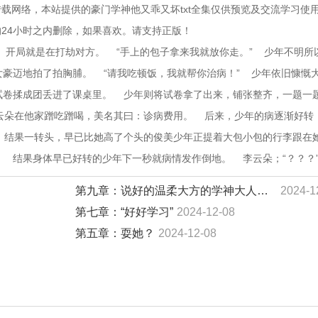
载网络，本站提供的豪门学神他又乖又坏txt全集仅供预览及交流学习使
24小时之内删除，如果喜欢。请支持正版！
   开局就是在打劫对方。    “手上的包子拿来我就放你走。”    少年不明
迈地拍了拍胸脯。    “请我吃顿饭，我就帮你治病！”    少年依旧慷慨
试卷揉成团丢进了课桌里。    少年则将试卷拿了出来，铺张整齐，一题一
 李云朵在他家蹭吃蹭喝，美名其曰：诊病费用。    后来，少年的病逐渐好转
    结果一转头，早已比她高了个头的俊美少年正提着大包小包的行李跟在
朵狠心转头。    结果身体早已好转的少年下一秒就病情发作倒地。    李云朵；“？？？
第九章：说好的温柔大方的学神大人呢？
2024-1
第七章：“好好学习”
2024-12-08
第五章：耍她？
2024-12-08