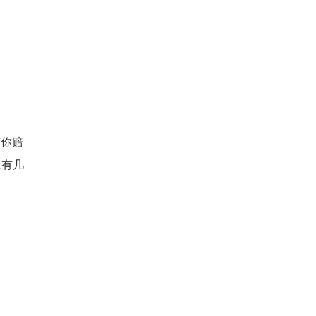
该你赔
上有几