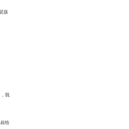
屁孩
餐，我
大叔给