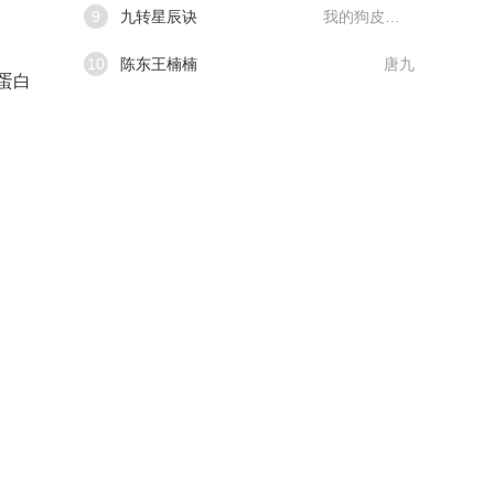
9
九转星辰诀
我的狗皮膏药
10
陈东王楠楠
唐九
蛋白