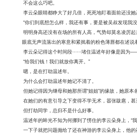
不会这么巧吧。
李云朵眼睛都睁大了好几倍，死死地盯着面前还没她
“你们到底想怎么样，我还有事，要是被吴叔发现我没
明明身高还没有在场的所有人高，气势却莫名凌厉起
眼底无声流落出的寒意和紧抿着的粉色薄唇都在述说
李云朵记得这个时间段······堵住温述年好像是因为—
“给我们钱！我们就放你离开。”
嗯，是在打劫温述年。
为什么会打劫温述年她记不清了。
但她记得因为继母和她那所谓“姐姐”的缘故，她原本
在她们的有意引导之下变得不学无术，嚣张跋扈，甚至
但打劫同学，总归不是什么好事。
温述年的眸光不知为何挪到了愣住的李云朵身上，“我
一下子就把问题抛给了还在神游的李云朵身上，他的