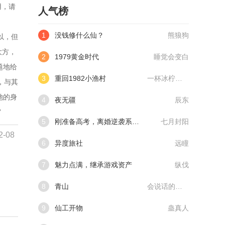
用，请
人气榜
1
没钱修什么仙？
熊狼狗
所以，但
大方，
2
1979黄金时代
睡觉会变白
题地给
3
重回1982小渔村
一杯冰柠檬水
，与其
她的身
4
夜无疆
辰东
”
5
刚准备高考，离婚逆袭系统来了
七月封阳
2-08
6
异度旅社
远瞳
7
魅力点满，继承游戏资产
纵伐
8
青山
会说话的肘子
9
仙工开物
蛊真人