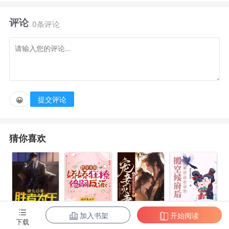
评论
我大难不死被养父捡回去相依为命，却不料十五岁那
0条评论
年，血月当空，鬼花勾魂，我暴毙在荒山野岭。
父亲为助我起死回生，召来全村人为我举办了一场无
声的婚礼。自那以后，我就有了一位看不见的鬼夫君
提交评论
😀
——后来闺蜜公司研发出一款大型剧本杀游戏，我被选
中扮演鬼新娘。
猜你喜欢
未想在刷剧情时无意撞上脏东西，还被那神秘男鬼给
按在墙上占尽便宜。
自那以后我身畔便邪事频频不断。血月之夜，鬼王娶
加入书架
开始阅读
陈东王楠楠
快穿多胎，娇
宠妾灭妻？神
搬空候府后，
下载
亲，狐狸送聘，黄仙说媒。