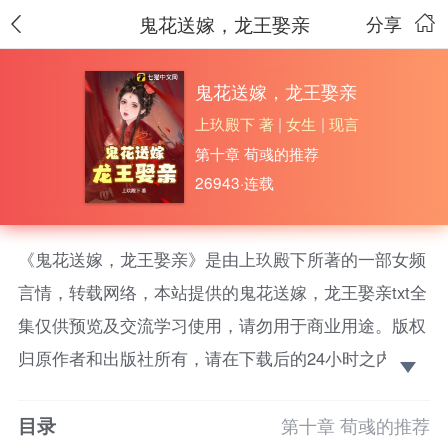
鬼花送嫁，龙王娶亲
分享
鬼花送嫁，龙王娶亲
上玖殿下 著
|
女生
|
现言
第十章 荀彧的推荐
26943·连载
《鬼花送嫁，龙王娶亲》是由上玖殿下所著的一部女频
言情，转载网络，本站提供的鬼花送嫁，龙王娶亲txt全
集仅供预览及交流学习使用，请勿用于商业用途。版权
归原作者和出版社所有，请在下载后的24小时之内删
除，如果喜欢。请支持正版！ 我出生在百年一轮的封
目录
龙棺之日，亲妈为给哥哥续命强行借走我七十载阳寿。
第十章 荀彧的推荐