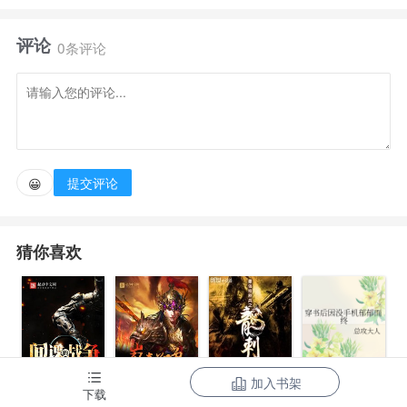
徐若云知晓自己嫁给陆越钦的手段很不耻。
评论
0条评论
家中宴席上，她遭人设计不慎中药，看着越来越近的
表兄，满心绝望，连声作呕。
表兄拽着她的头发嫌恶，逼问跟谁勾结到了一起，竟
提交评论
😀
然连孩子都有了。
猜你喜欢
她一时心慌害怕，脱口而出：“是陆世子的。”
陆越钦出身显贵，位高权重，徐府不敢得罪，做梦都
想攀附，翌日就将她有孕的消息传了出去，逼迫陆越钦
娶了她。
加入书架
下载
间谍的战争
三国之巅峰召
最强特种兵之
穿书后因没手