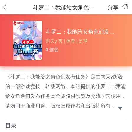
斗罗二：我能给女角色们发布任务
分享
斗罗二：我能给女角色们发布任务
雨天y 著
|
体育
|
足球
0·连载
《斗罗二：我能给女角色们发布任务》是由雨天y所著
的一部游戏竞技，转载网络，本站提供的斗罗二：我能
给女角色们发布任务txt全集仅供预览及交流学习使用，
请勿用于商业用途。版权归原作者和出版社所有，请在
下载后的24小时之内删除，如果喜欢。请支持正
目录
版！ 穿越到万年后的斗罗大陆，激活了任务主系统，