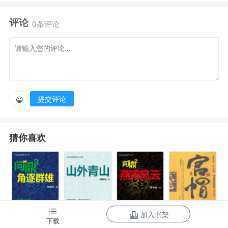
能给绑定子系统的异性发布任务，任务完成就能获得奖
评论
励。
0条评论
徐天羽表示：身为日月帝国皇子，主角眼中的反派，
那我向她们下达一些奇怪的指令，这是很合理，也很符
合逻辑对吧？
提交评论
😀
伴随着徐天羽向她们发布一个又一个的奇怪任务，她
猜你喜欢
们全都崩坏了。
王冬儿：徐天羽，我与秋儿谁更美？
唐雅：贝贝对不起，我也不想的，但是为了完成任
加入书架
下载
务，我只能这么做了。
问鼎3：角逐群
问鼎7：山外青
问鼎2：燕市风
官帽