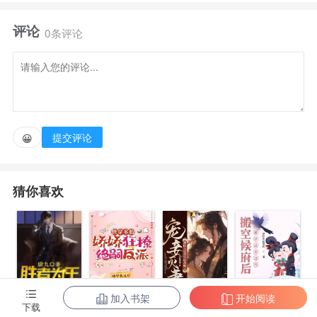
战王大卸八块，人人喊打！
评论
0条评论
苏染汐冷笑！关门！扒下战王裤子！一气呵成！
苏染汐：王爷，我治好你的不举之症，你许我一纸和
离书！
提交评论
😀
世人欺她，亲人辱她，朋友叛她，白莲花害她……那
猜你喜欢
又如何？
在医她是起死回生的赛华佗，在朝她是舌战群臣的女
诸葛，在商她是八面玲珑的女首富，在文她是下笔成章
的绝代才女……
加入书架
开始阅读
陈东王楠楠
快穿多胎，娇
宠妾灭妻？神
搬空候府后，
下载