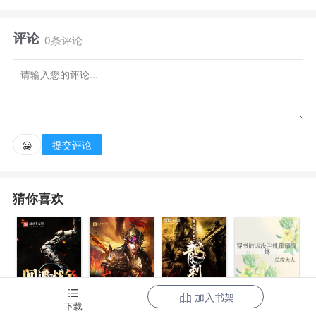
来到了唐初，成为宋国公萧瑀长子萧锐。
评论
0条评论
不想继承家业去做官，只想搞搞创业发明，靠着各种
科技与狠活征服大唐，成为世界首富。
却意外被皇帝发掘，赐婚皇帝长女，成为了第一驸
提交评论
😀
马。随着一步步的成长崛起，萧锐的影响越来越大，身
边的人也越来越多，甚至连皇帝最疼爱的长乐公主
猜你喜欢
都……萧锐：完了，大唐规定驸马只能娶一个，这怎么
整？
加入书架
下载
间谍的战争
三国之巅峰召
最强特种兵之