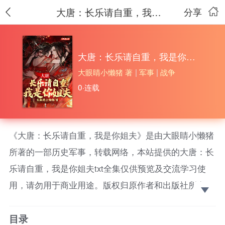
大唐：长乐请自重，我是你姐夫
分享
大唐：长乐请自重，我是你姐夫
大眼睛小懒猪 著
|
军事
|
战争
0·连载
《大唐：长乐请自重，我是你姐夫》是由大眼睛小懒猪
所著的一部历史军事，转载网络，本站提供的大唐：长
乐请自重，我是你姐夫txt全集仅供预览及交流学习使
用，请勿用于商业用途。版权归原作者和出版社所有，
请在下载后的24小时之内删除，如果喜欢。请支持正
目录
版！ 神秘古武世家传人萧锐，因为一枚储物灵戒意外