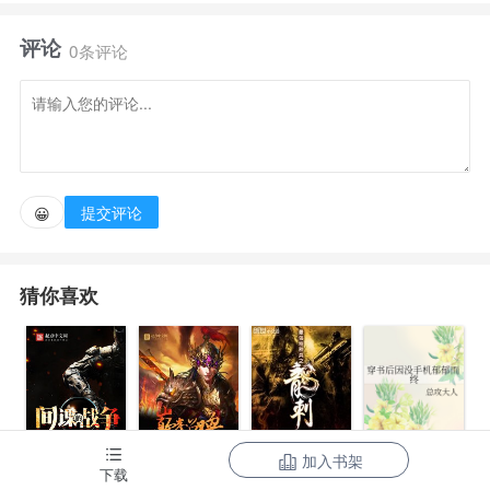
代。
评论
0条评论
它就像一个刚刚学会走路的娃娃，不知什么是风雨，
不知畏惧。大唐帝国在未来的路上走错了方向也没什
么，那就在错误的方向多走两步吧。
提交评论
😀
李承乾对众人道：“没关系，总会好起来的。”终于，
太宗皇帝李世民指着群臣怒骂道：“你们看看，太子将
猜你喜欢
朕的大唐祸害成什么样了！”
“……”李世民指着众人再怒道：“你们这些人就惯着他
吧。”
加入书架
间谍的战争
三国之巅峰召
最强特种兵之
下载
穿书后因没手