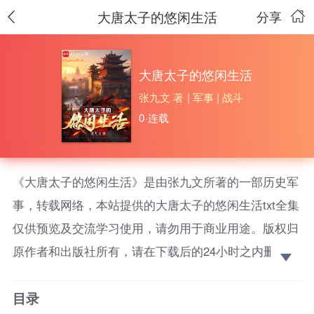
大唐太子的悠闲生活
分享
大唐太子的悠闲生活
张九文 著
|
军事
|
战斗
0·连载
《大唐太子的悠闲生活》是由张九文所著的一部历史军
事，转载网络，本站提供的大唐太子的悠闲生活txt全集
仅供预览及交流学习使用，请勿用于商业用途。版权归
原作者和出版社所有，请在下载后的24小时之内删除，
如果喜欢。请支持正版！ （种田+家族+变革）这是
目录
一个大唐帝国冉冉升起，正要迈步前进，一切伊始的时