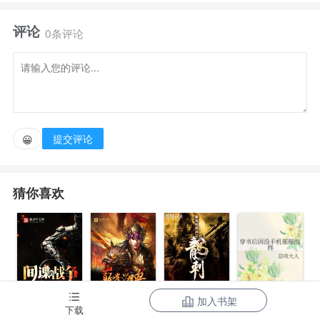
个崭新的帝国，做大做强。
评论
0条评论
可看了看自己的周围，嬴政，李斯，赵高，蒙恬，王
贲，扶苏，胡亥….嗯，苟活一世不好吗？
于是乎，赵昊有个大胆的想法，先偷偷挖一条能逃出
提交评论
😀
王宫的地道，再开始混吃等死的生活。
猜你喜欢
又名《我不努力，就没人知道我有多弱》，《朕看见
这土耗子就来气！
》，《长兄不努力，弟弟如何坐享其成？》等等。
加入书架
间谍的战争
三国之巅峰召
最强特种兵之
下载
穿书后因没手