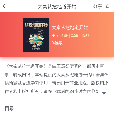
大秦从挖地道开始
分享
大秦从挖地道开始
王蜀蜀 著
|
军事
|
激战
0·连载
《大秦从挖地道开始》是由王蜀蜀所著的一部历史军
事，转载网络，本站提供的大秦从挖地道开始txt全集仅
供预览及交流学习使用，请勿用于商业用途。版权归原
作者和出版社所有，请在下载后的24小时之内删除，如
果喜欢。请支持正版！ 穿越成秦皇十三子，恰巧六国
目录
刚统一不久。赵昊也曾想要不要挽天倾，由自己带领这