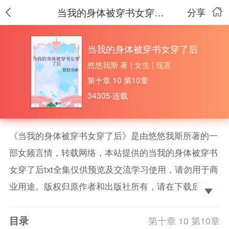
当我的身体被穿书女穿了后
分享
当我的身体被穿书女穿了后
悠悠我斯 著
|
女生
|
现言
第十章 10 第10章
34305·连载
《当我的身体被穿书女穿了后》是由悠悠我斯所著的一
部女频言情，转载网络，本站提供的当我的身体被穿书
女穿了后txt全集仅供预览及交流学习使用，请勿用于商
业用途。版权归原作者和出版社所有，请在下载后的24
小时之内删除，如果喜欢。请支持正版！ [推推预收
目录
《漫画世界全员觉醒，除了我》]
第十章 10 第10章