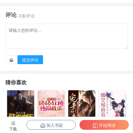
评论
[正文已完结]
0条评论
酗酒的爸，懦弱的妈，刻薄的上司，可怜的她，
余落仪每天活在原生家庭和当牛马打工的痛苦中喘不
提交评论
😀
过气，两眼一睁就是挣钱，没有属于自己的时间，
猜你喜欢
一朝觉醒，得知这个世界是一本小说，即将有人穿来
书中成为女主，
女主开朗乐观，不仅把一团糟的家庭带回正轨，还在
工作中与上司互生情愫嫁入豪门，
加入书架
开始阅读
陈东王楠楠
下载
快穿多胎，娇
宠妾灭妻？神
搬空候府后，