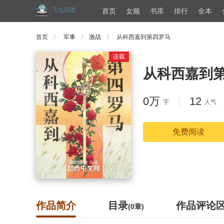
首页
女频
书库
排行
全本
首页
军事
激战
从科西嘉到第四罗马
连载
从科西嘉到
0万
12
字
人气
免费阅读
作品简介
目录
作品评论
(0章)