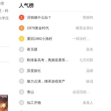
习使
人气榜
是：科
1
没钱修什么仙？
熊狼狗
大学汉
2
1979黄金时代
睡觉会变白
3
重回1982小渔村
一杯冰柠檬水
4
夜无疆
辰东
5
刚准备高考，离婚逆袭系统来了
七月封阳
6
异度旅社
远瞳
7
魅力点满，继承游戏资产
纵伐
8
青山
会说话的肘子
9
仙工开物
蛊真人