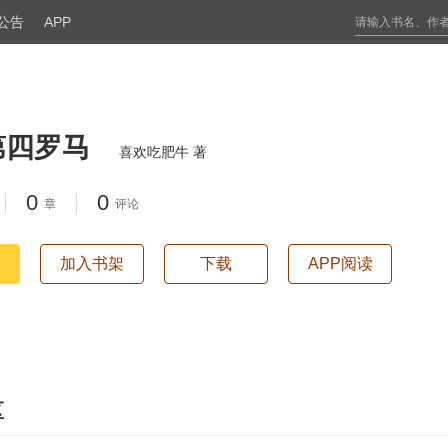
公告
APP
第四罗马
喜欢吃肥牛 著
0
0
章
评论
加入书架
下载
APP阅读
区