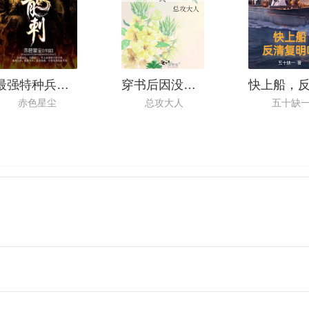
最强特种兵之龙刺
穿书后因没手机郁郁而终
赤色星尘
总攻大人
五十缺