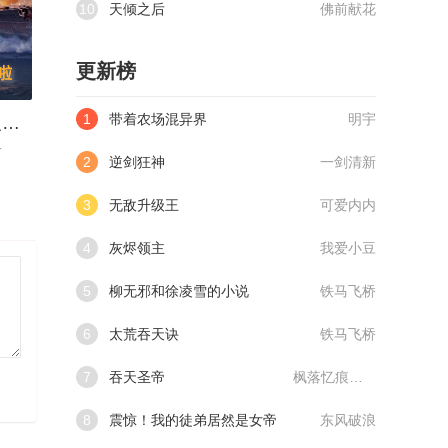
10
天倾之后
佛前献花
更新榜
1
带着农场混异界
明宇
快上船，反清复明啦
一
2
逆剑狂神
一剑清新
3
无敌升级王
可爱内内
4
灰烬领主
我爱小豆
5
柳无邪和徐凌雪的小说
铁马飞桥
6
太荒吞天诀
铁马飞桥
7
吞天圣帝
枫落忆痕@qimiaoVCllo1
8
震惊！我的徒弟居然是女帝
东风破浪