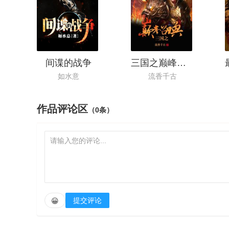
间谍的战争
三国之巅峰召唤
如水意
流香千古
作品评论区
（0条）
提交评论
😀