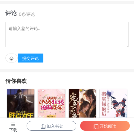
手里。弥留之际，凉薄权臣红着眼：下辈子，能不能先
评论
看看我。
0条评论
重生到嫁给渣男当日，沈南乔毫不犹豫丢下盖头，转
头扑进宁肃怀里。
提交评论
😀
“能娶我吗？”那个落魄时护过自己的小姑娘是宁肃心
尖儿上的明月，本想默默看顾她一世无忧，可那傻丫头
猜你喜欢
却主动跑来说要嫁他。
“可想好了？本督可是宦官。”娇俏的小姑娘眼泪汪
汪：“我要嫁，我不嫌你。”这是你主动送上来的，那本
督可不会放手了。
加入书架
开始阅读
陈东王楠楠
快穿多胎，娇
宠妾灭妻？神
搬空候府后，
下载