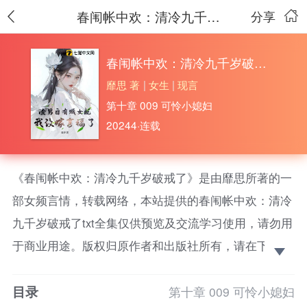
春闱帐中欢：清冷九千岁破戒了
分享
春闱帐中欢：清冷九千岁破戒了
靡思 著
|
女生
|
现言
第十章 009 可怜小媳妇
20244·连载
《春闱帐中欢：清冷九千岁破戒了》是由靡思所著的一
部女频言情，转载网络，本站提供的春闱帐中欢：清冷
九千岁破戒了txt全集仅供预览及交流学习使用，请勿用
于商业用途。版权归原作者和出版社所有，请在下载后
的24小时之内删除，如果喜欢。请支持正版！ 为救被
目录
穿越女庶姐毁容下毒的沈南乔，九千岁宁肃惨死在新帝
第十章 009 可怜小媳妇