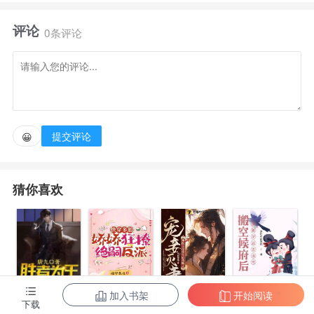
免费领取了个活死人丈夫，还附加赠送了两个孩子和一
评论
个瞎眼的老母亲。 而她就是导致他们彻底黑化的罪魁
0条评论
祸首。为了改变她，以及他们一家惨死的命运。 林书
决定从根上做起，既然她是导火索，那她就挥刀斩索，
把他们从根上修补好。 好在她有空间在手，治病、斗
渣，杀敌全部不在话下。育儿、持家、创富，她更是无
提交评论
😀
所不能。 岁月流转，昔日的盲眼老妪登基为太后，沉
默寡言的长子荣登大宝。就连那机灵古怪的小儿也成长
猜你喜欢
为战场上的不败战神。 林书望着自己修补好的剧情，
心满意足的准备功成身退。却被那权势滔天的摄政王给
打包带走。
加入书架
开始阅读
陈东王楠楠
快穿多胎，娇
宠妾灭妻？神
搬空候府后，
下载