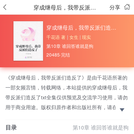
穿成继母后，我带反派们造反了
分享
穿成继母后，我带反派们造反了
千花语 著
|
女生
|
现实
第10章 谁回答谁就是狗
20485·完结
《穿成继母后，我带反派们造反了》是由千花语所著的
一部女频言情，转载网络，本站提供的穿成继母后，我
带反派们造反了txt全集仅供预览及交流学习使用，请勿
用于商业用途。版权归原作者和出版社所有，请在下载
后的24小时之内删除，如果喜欢。请支持正版！
目录
全能女特工林书一觉醒来，竟然成了炮灰前妻。不但
第10章 谁回答谁就是狗