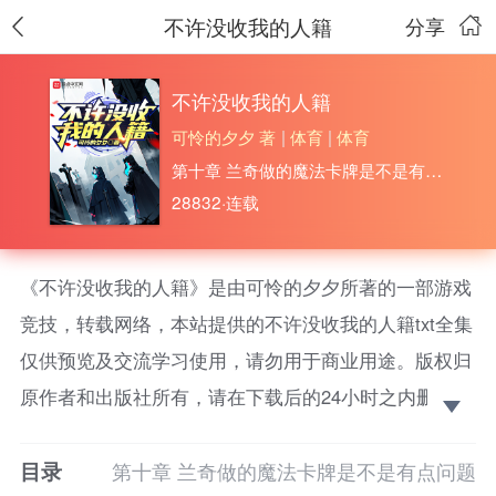
不许没收我的人籍
分享
不许没收我的人籍
可怜的夕夕 著
|
体育
|
体育
第十章 兰奇做的魔法卡牌是不是有点问题
28832·连载
《不许没收我的人籍》是由可怜的夕夕所著的一部游戏
竞技，转载网络，本站提供的不许没收我的人籍txt全集
仅供预览及交流学习使用，请勿用于商业用途。版权归
原作者和出版社所有，请在下载后的24小时之内删除，
如果喜欢。请支持正版！ “她本来就是恶魔，怎么可
目录
能是遇到我这个人类之后才被带坏的？那些批评家总在
第十章 兰奇做的魔法卡牌是不是有点问题