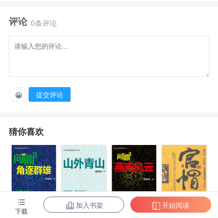
说一些很荒唐的东西。”1798年，枢机主教兰奇在接受
评论
记者采访时，被问起与那位流亡的魔族末裔公主的过
0条评论
往，以及近期魔族复苏的迹象，他表示：“我为捍卫世
界和平做出了太多努力，我很确信，魔族在她的带领下
绝无复国可能。”……1802年冬天，魔族复国成功。
提交评论
😀
【请根据以上材料，指出导致魔族复国的主要战犯是
谁，并说明为什么是兰奇。
猜你喜欢
（10分）】——选自《帝国历史统考经典考题集》
加入书架
开始阅读
下载
问鼎3：角逐群
问鼎7：山外青
问鼎2：燕市风
官帽