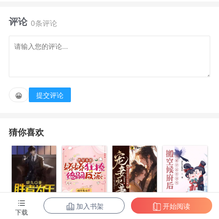
只小奶猫。本以为可以靠着饲主赵大官人撒娇躺平，谁
评论
道她悲催的又变成了人，还是人人口中的天煞孤
0条评论
星。 渣爹为耀祖抛妻弃女，小三大着肚子登堂入室。
眼看着渣爹要饿死她们娘几个，柳云清一拍桌，在繁华
的汴京城，离了渣爹还能饿死？ 经营第一步，打响知
名度！登闻鼓院状告渣爹，为母离婚争夺家产。经营第
提交评论
😀
二步，抱大腿，做起老本行！ 要说这汴京城除了官家
谁最牛，那就数饲主赵大官人了。赵大官人好傲娇，人
猜你喜欢
前如清冷明月，人后宠猫无下限。 自此，柳家娘子开
始了白天开书坊搞公关，晚上变猫猫陪饲主的日
子。 本以为这辈子是享福的命，怎么比当社畜还忙？
汴京第一届劳模评选大会上，赵大官人上台发
言。 “劳模当属我家柳娘子，她不仅将书坊做大做
加入书架
开始阅读
陈东王楠楠
快穿多胎，娇
宠妾灭妻？神
搬空候府后，
下载
强，还积极为汴京城内大小商户、名人做危机公关，给