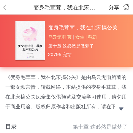
变身毛茸茸，我在北宋搞公关
分享
变身毛茸茸，我在北宋搞公关
乌云无雨 著
|
女生
|
科幻
第十章 这必然是做梦了
20795·完结
《变身毛茸茸，我在北宋搞公关》是由乌云无雨所著的
一部女频言情，转载网络，本站提供的变身毛茸茸，我
在北宋搞公关txt全集仅供预览及交流学习使用，请勿用
于商业用途。版权归原作者和出版社所有，请在下载后
的24小时之内删除，如果喜欢。请支持正版！
目录
给小明星做危机公关的柳云清穿越了，成了北宋的一
第十章 这必然是做梦了