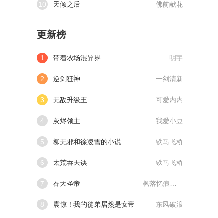
10
天倾之后
佛前献花
更新榜
1
带着农场混异界
明宇
2
逆剑狂神
一剑清新
3
无敌升级王
可爱内内
4
灰烬领主
我爱小豆
5
柳无邪和徐凌雪的小说
铁马飞桥
6
太荒吞天诀
铁马飞桥
7
吞天圣帝
枫落忆痕@qimiaoVCllo1
8
震惊！我的徒弟居然是女帝
东风破浪