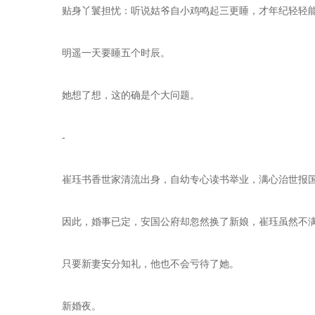
    贴身丫鬟担忧：听说姑爷自小鸡鸣起三更睡，才年纪轻
    明遥一天要睡五个时辰。
    她想了想，这的确是个大问题。
    -
    崔珏书香世家清流出身，自幼专心读书举业，满心治世报
    因此，婚事已定，安国公府却忽然换了新娘，崔珏虽然不
    只要新妻安分知礼，他也不会亏待了她。
    新婚夜。