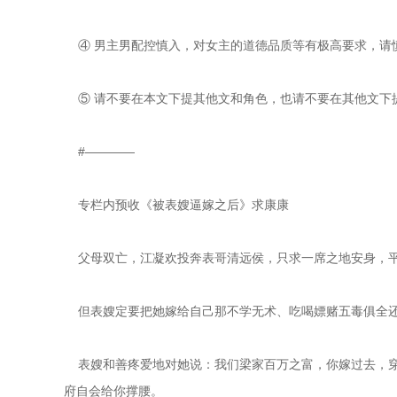
    ④ 男主男配控慎入，对女主的道德品质等有极高要求，请
    ⑤ 请不要在本文下提其他文和角色，也请不要在其他文
    #————
    专栏内预收《被表嫂逼嫁之后》求康康
    父母双亡，江凝欢投奔表哥清远侯，只求一席之地安身，
    但表嫂定要把她嫁给自己那不学无术、吃喝嫖赌五毒俱全
    表嫂和善疼爱地对她说：我们梁家百万之富，你嫁过去
府自会给你撑腰。