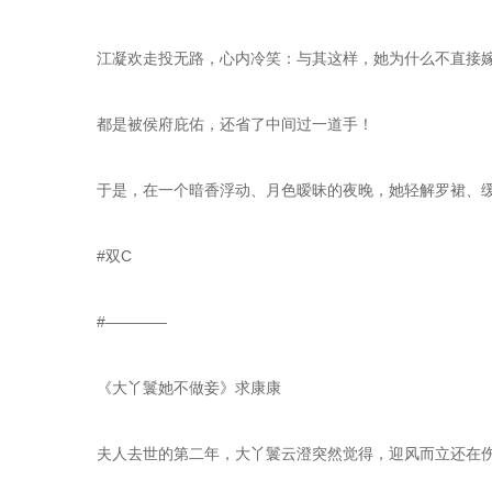
    江凝欢走投无路，心内冷笑：与其这样，她为什么不直接
    都是被侯府庇佑，还省了中间过一道手！
    于是，在一个暗香浮动、月色暧昧的夜晚，她轻解罗裙
    #双C
    #————
    《大丫鬟她不做妾》求康康
    夫人去世的第二年，大丫鬟云澄突然觉得，迎风而立还