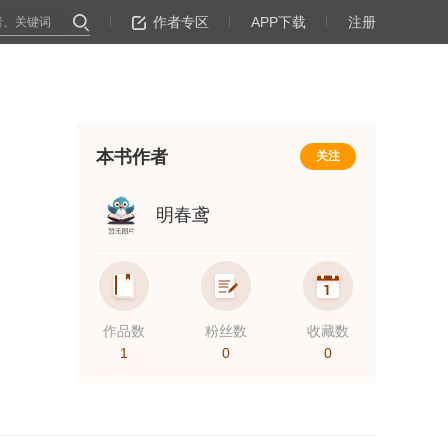
作者专区
APP下载
注册
本书作者
关注
明春鸢
作品数
粉丝数
收藏数
1
0
0