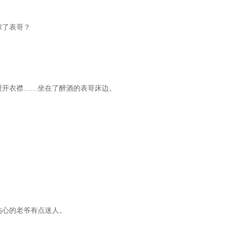
嫁了表哥？
、缓开衣襟……坐在了醉酒的表哥床边。
在伤心的老爷有点迷人。