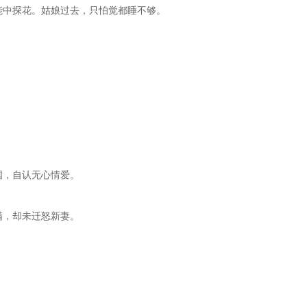
轻能中探花。姑娘过去，只怕觉都睡不够。
国，自认无心情爱。
满，却未迁怒新妻。