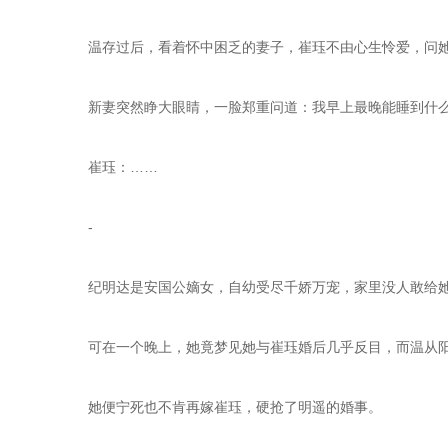
    温存过后，看着怀中困乏的妻子，崔珏不由心生怜爱，问
    新妻突然睁大眼睛，一脸郑重问道：我早上最晚能睡到什
    崔珏：……
    -
    纪明达是安国公嫡女，自幼受尽千娇万宠，家里没人敢给
    可在一个晚上，她竟梦见她与崔珏婚后几乎反目，而温
    她便宁死也不肯再嫁崔珏，硬抢了明遥的婚事。