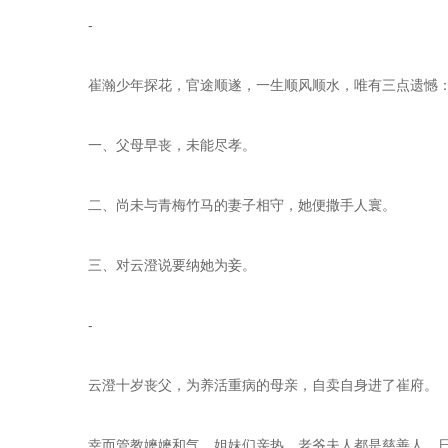
    -
    崔瀚少年探花，官途顺遂，一生顺风顺水，唯有三点遗憾
    一、父母早丧，未能尽孝。
    二、尚未与青梅竹马的妻子相守，她便撒手人寰。
    三、对云澄说要纳她为妾。
    -
    云澄十岁丧父，为养活重病的母亲，自卖自身进了崔府。
    幸而管教嬷嬷和气，姐妹们亲热，老爷夫人都是慈善人，