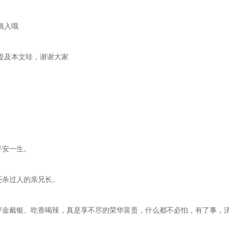
慎入哦
下提及本文哇，谢谢大家
平安一生。
还杀过人的亲兄长。
，穿金戴银、吃香喝辣，真是享不尽的荣华富贵，什么都不必怕，有了事，