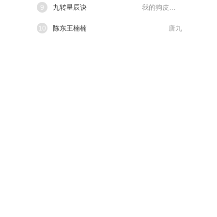
9
九转星辰诀
我的狗皮膏药
10
陈东王楠楠
唐九
。