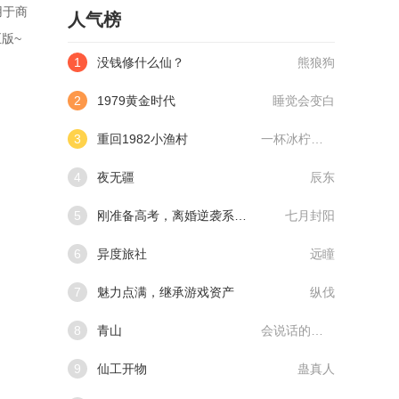
用于商
人气榜
版~
1
没钱修什么仙？
熊狼狗
2
1979黄金时代
睡觉会变白
3
重回1982小渔村
一杯冰柠檬水
4
夜无疆
辰东
5
刚准备高考，离婚逆袭系统来了
七月封阳
6
异度旅社
远瞳
7
魅力点满，继承游戏资产
纵伐
8
青山
会说话的肘子
9
仙工开物
蛊真人