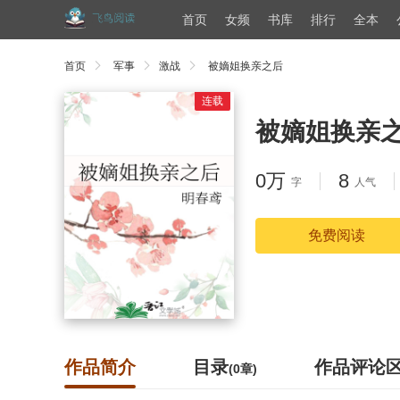
首页
女频
书库
排行
全本
首页
军事
激战
被嫡姐换亲之后
连载
被嫡姐换亲
0万
8
字
人气
免费阅读
作品简介
目录
作品评论
(0章)