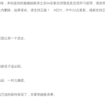
络，本站提供的被嫡姐换亲之后txt全集仅供预览及交流学习使用，请勿
删除，如果喜欢。请支持正版！    #日六，中午12点更新，感谢支持正
安国公府一个庶女。
娘家侄子温从阳。
地设、一对儿懒蛋。
千挑万选的新科探花了，非要和她换亲事。