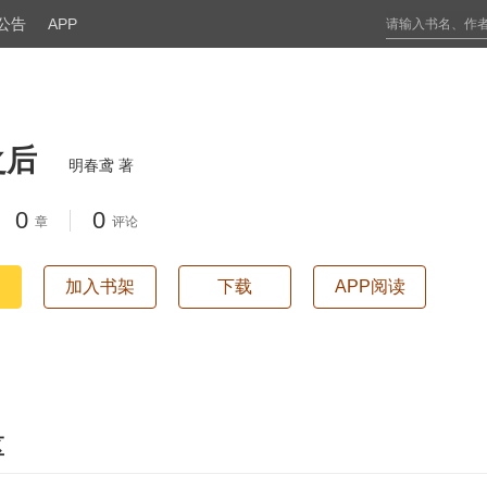
公告
APP
之后
明春鸢 著
0
0
章
评论
加入书架
下载
APP阅读
区