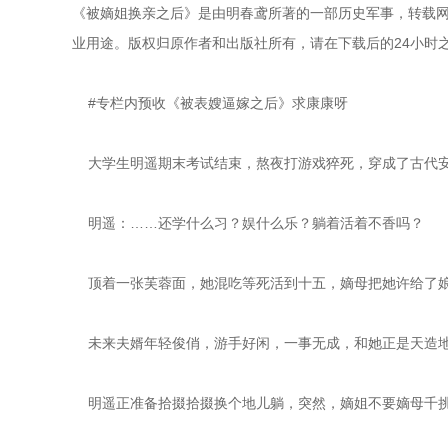
《被嫡姐换亲之后》是由明春鸢所著的一部历史军事，转载网
业用途。版权归原作者和出版社所有，请在下载后的24小时之内
    #专栏内预收《被表嫂逼嫁之后》求康康呀
    大学生明遥期末考试结束，熬夜打游戏猝死，穿成了古代
    明遥：……还学什么习？娱什么乐？躺着活着不香吗？
    顶着一张芙蓉面，她混吃等死活到十五，嫡母把她许给了
    未来夫婿年轻俊俏，游手好闲，一事无成，和她正是天造
    明遥正准备拾掇拾掇换个地儿躺，突然，嫡姐不要嫡母