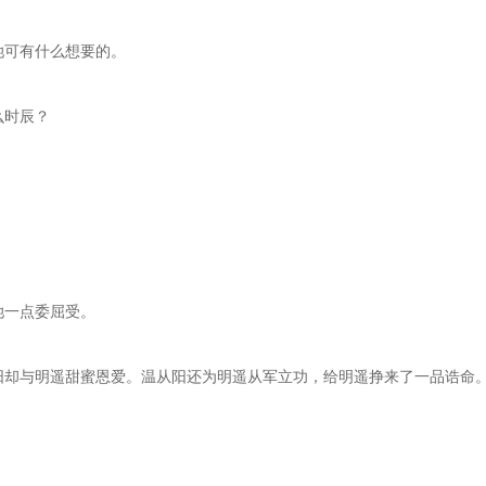
她可有什么想要的。
么时辰？
她一点委屈受。
从阳却与明遥甜蜜恩爱。温从阳还为明遥从军立功，给明遥挣来了一品诰命