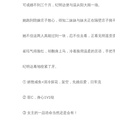
    可成婚不到三个月，纪明达便与温从阳大闹一场。
    她跑到陪嫁庄子散心，得知二妹妹与妹夫正在隔壁庄子骑
    她不信这两人真能过到一块，忍不住去看，正看见明遥
    崔珏气得脸红，却翻身上马，冷着脸用温柔的言语，手把
    纪明达蓦地咬紧了牙。
    ① 娇憨咸鱼×清冷探花，架空，先婚后爱，日常流
    ② 双C，身心1V1哒
    ③ 女主的一品诰命当然还是会有！