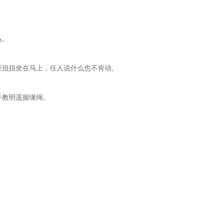
马。
歪歪扭扭坐在马上，任人说什么也不肯动。
手教明遥握缰绳。