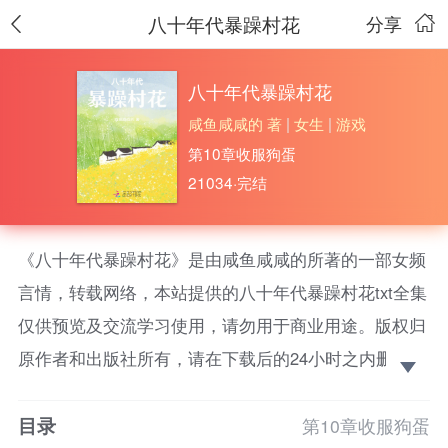
八十年代暴躁村花
分享
八十年代暴躁村花
咸鱼咸咸的 著
|
女生
|
游戏
第10章收服狗蛋
21034·完结
《八十年代暴躁村花》是由咸鱼咸咸的所著的一部女频
言情，转载网络，本站提供的八十年代暴躁村花txt全集
仅供预览及交流学习使用，请勿用于商业用途。版权归
原作者和出版社所有，请在下载后的24小时之内删除，
如果喜欢。请支持正版！
目录
虐文女主黄安叶被虐文男主活活打死后，觉醒了，带
第10章收服狗蛋