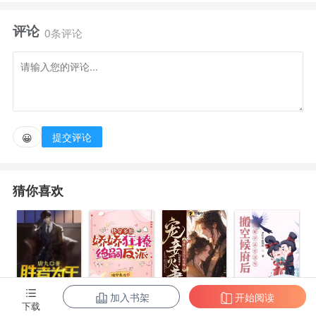
着记忆投胎到了女尊国，成了女尊国武将之后。 黄安
评论
叶在女尊国打了一辈子的仗，寿终正寝后，一睁眼，又
0条评论
回到了虐文男主周建国身边。 黄安叶：不受虐的虐文
男主怎么能叫虐文男主？虐文男主必须受虐，你不是喜
欢打人吗？ 老娘就每天打你一顿。猫猫村的人都惊
了，村里最能忍气吞声懦弱无能的村花黄安叶突然硬气
提交评论
😀
起来了，打得欺负她的未婚夫上门下跪求饶，全村村民
从此开启每天看周建国挨打的日子。 回乡祭祖的富家
猜你喜欢
少爷杨文烨也跟着村民去围观杨建国挨打，黄安叶就不
小心撞了杨文烨一下，杨文烨就晕倒昏迷了。 黄安
叶：卧槽，这是要讹我？【1V1】【双洁】【脾气暴躁
武力值爆表村花VS心思细腻病弱富家少爷】
加入书架
开始阅读
陈东王楠楠
快穿多胎，娇
宠妾灭妻？神
搬空候府后，
下载