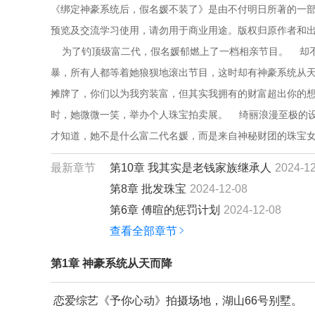
《绑定神豪系统后，假名媛不装了》是由不付明日所著的一部
预览及交流学习使用，请勿用于商业用途。版权归原作者和出
    为了钓顶级富二代，假名媛郁燃上了一档相亲节目。   
暴，所有人都等着她狼狈地滚出节目，这时却有神豪系统从天而降
摊牌了，你们以为我穷装富，但其实我拥有的财富超出你的想象！
时，她微微一笑，举办个人珠宝拍卖展。    绮丽浪漫至极的设
才知道，她不是什么富二代名媛，而是来自神秘财团的珠宝
最新章节
第10章 我其实是老钱家族继承人
2024-1
第8章 批发珠宝
2024-12-08
第6章 傅暄的惩罚计划
2024-12-08
查看全部章节
第1章 神豪系统从天而降
恋爱综艺《予你心动》拍摄场地，湖山66号别墅。