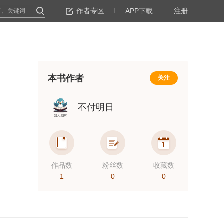
作者专区
APP下载
注册
本书作者
关注
不付明日
作品数
粉丝数
收藏数
1
0
0