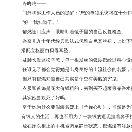
咚咚咚——
门外响起工作人员的提醒：“您的单独采访将在十分钟
“好，我知道了。”
郁燃随口应声，眼睛盯着镜子里的自己反复检查。
香奈儿九十年代经典款法式优雅白色真丝裙，上松下
搭配宝格丽白贝母耳坠。
及腰长发蓬松乌黑，每一根发丝的弧度都经过精心设
任谁见了都会觉得她是出身良好的上流社会的名媛，
但只有郁燃知道自己其实是个空有美貌的穷鬼。
衣服和首饰是花大价钱租的，穷到买不起奢侈品香水
其实她喜欢死了好吗。
至于她为什么要假装名媛上《予你心动》，当然是为
有钱人的生活，再也不用为了一块钱的返现捏着鼻子
放在床头柜上的手机被调至静音状态，郁燃没有注意