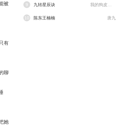
能被
9
九转星辰诀
我的狗皮膏药
10
陈东王楠楠
唐九
只有
的聊
睡
把她