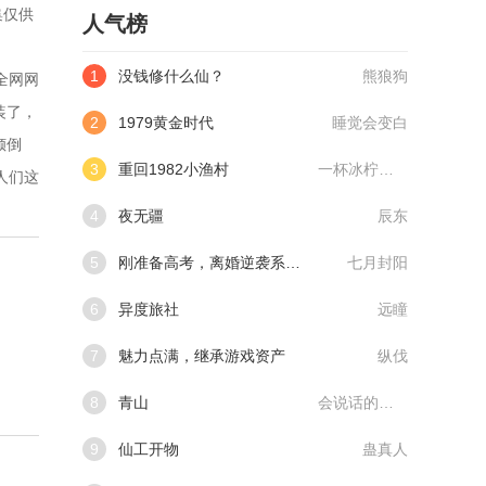
集仅供
人气榜
1
没钱修什么仙？
熊狼狗
全网网
装了，
2
1979黄金时代
睡觉会变白
倾倒
3
重回1982小渔村
一杯冰柠檬水
人们这
4
夜无疆
辰东
5
刚准备高考，离婚逆袭系统来了
七月封阳
6
异度旅社
远瞳
7
魅力点满，继承游戏资产
纵伐
8
青山
会说话的肘子
9
仙工开物
蛊真人