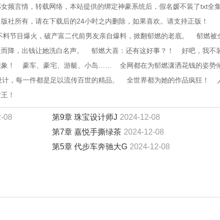
女频言情，转载网络，本站提供的绑定神豪系统后，假名媛不装了txt全
版社所有，请在下载后的24小时之内删除，如果喜欢。请支持正版！
 却不料节目爆火，破产富二代前男友亲自爆料，掀翻郁燃的老底。    郁燃被
，出钱让她洗白名声。    郁燃大喜：还有这好事？！    好吧，我不
    豪车、豪宅、游艇、小岛……    全网都在为郁燃潇洒花钱的姿势
计，每一件都是足以流传百世的精品。    全世界都为她的作品疯狂！    
女王！
2-08
第9章 珠宝设计师J
2024-12-08
第7章 嘉悦手撕绿茶
2024-12-08
第5章 代步车奔驰大G
2024-12-08