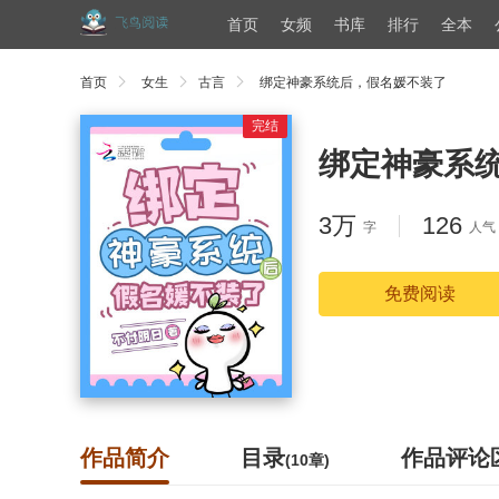
首页
女频
书库
排行
全本
首页
女生
古言
绑定神豪系统后，假名媛不装了
完结
绑定神豪系
3万
126
字
人气
免费阅读
作品简介
目录
作品评论
(10章)