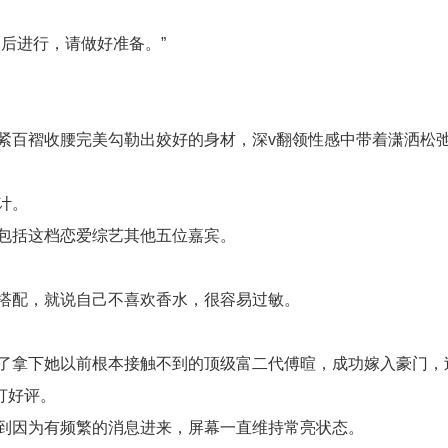
后进行，请做好准备。”
紧百褶收腰完美勾勒出姣好的身材，深v翻领性感中带着潇洒松
计。
包括这档恋爱综艺其他五位嘉宾。
搭配，就说自己不喜欢香水，很容易过敏。
了拿下她以前根本接触不到的顶级富二代傅暄，成功嫁入豪门，
打好评。
到因为有频繁的消息进来，屏幕一直维持常亮状态。