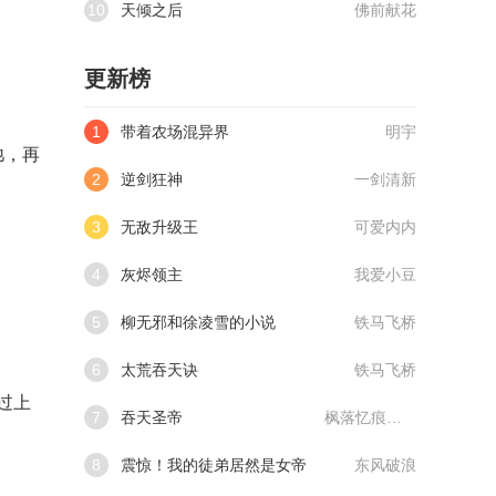
10
天倾之后
佛前献花
更新榜
1
带着农场混异界
明宇
弛，再
2
逆剑狂神
一剑清新
3
无敌升级王
可爱内内
4
灰烬领主
我爱小豆
5
柳无邪和徐凌雪的小说
铁马飞桥
6
太荒吞天诀
铁马飞桥
过上
7
吞天圣帝
枫落忆痕@qimiaoVCllo1
8
震惊！我的徒弟居然是女帝
东风破浪