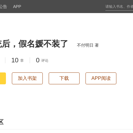
公告
APP
统后，假名媛不装了
不付明日 著
10
0
章
评论
加入书架
下载
APP阅读
区