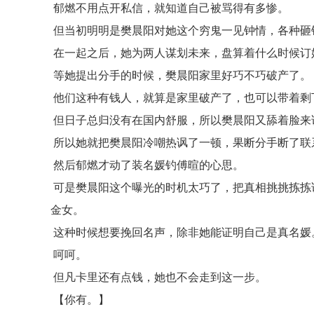
郁燃不用点开私信，就知道自己被骂得有多惨。
但当初明明是樊晨阳对她这个穷鬼一见钟情，各种砸
在一起之后，她为两人谋划未来，盘算着什么时候订
等她提出分手的时候，樊晨阳家里好巧不巧破产了。
他们这种有钱人，就算是家里破产了，也可以带着剩
但日子总归没有在国内舒服，所以樊晨阳又舔着脸来
所以她就把樊晨阳冷嘲热讽了一顿，果断分手断了联
然后郁燃才动了装名媛钓傅暄的心思。
可是樊晨阳这个曝光的时机太巧了，把真相挑挑拣拣
金女。
这种时候想要挽回名声，除非她能证明自己是真名媛
呵呵。
但凡卡里还有点钱，她也不会走到这一步。
【你有。】