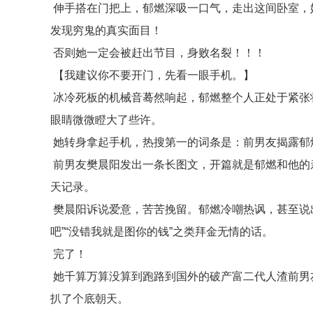
伸手搭在门把上，郁燃深吸一口气，走出这间卧室，
发现穷鬼的真实面目！
否则她一定会被赶出节目，身败名裂！！！
【我建议你不要开门，先看一眼手机。】
冰冷死板的机械音蓦然响起，郁燃整个人正处于紧张
眼睛微微瞪大了些许。
她转身拿起手机，热搜第一的词条是：前男友揭露郁
前男友樊晨阳发出一条长图文，开篇就是郁燃和他的
天记录。
樊晨阳诉说爱意，苦苦挽留。郁燃冷嘲热讽，甚至说出
吧”“没错我就是图你的钱”之类拜金无情的话。
完了！
她千算万算没算到跑路到国外的破产富二代人渣前男
扒了个底朝天。