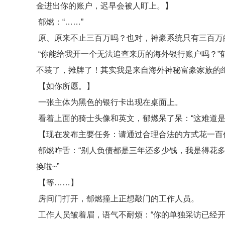
金进出你的账户，迟早会被人盯上。】
郁燃：“……”
原、原来不止三百万吗？也对，神豪系统只有三百万
“你能给我开一个无法追查来历的海外银行账户吗？”
不装了，摊牌了！其实我是来自海外神秘富豪家族的继
【如你所愿。】
一张主体为黑色的银行卡出现在桌面上。
看着上面的骑士头像和英文，郁燃呆了呆：“这难道是
【现在发布主要任务：请通过合理合法的方式花一百
郁燃咋舌：“别人负债都是三年还多少钱，我是得花
换啦~”
【等……】
房间门打开，郁燃撞上正想敲门的工作人员。
工作人员皱着眉，语气不耐烦：“你的单独采访已经开