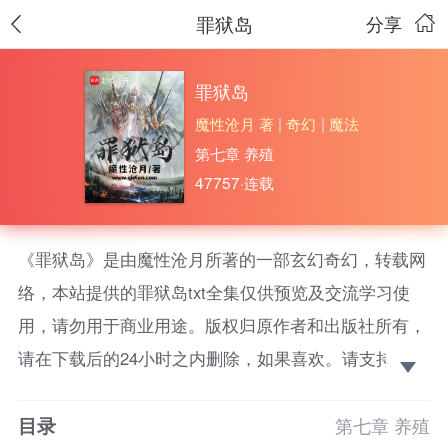
罪狱岛
分享
罪狱岛
魔性沧月 著
|
奇幻
|
魔法
第七章 养殖
47757·连载
《罪狱岛》是由魔性沧月所著的一部玄幻奇幻，转载网
络，本站提供的罪狱岛txt全集仅供预览及交流学习使
用，请勿用于商业用途。版权归原作者和出版社所有，
请在下载后的24小时之内删除，如果喜欢。请支持正
版！ 核战后的世界，由二十家巨型企业掌控，建立了
目录
全球政府。以AI治国，审判一切。
第七章 养殖