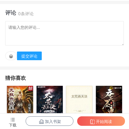
评论
本只想安稳度过一生的高辛，却莫名成了权贵的替罪
0条评论
羊，又因无钱支付坐牢费用，被判流放罪狱岛十年！
在这座岛上，没有法律，没有约束，唯一的秩序，就
是官方设立的诸多游戏场地。
提交评论
😀
罪犯们只要如同赛马般参与其中，供权贵们赏乐，就
猜你喜欢
会获得赎罪券。这是岛上最大的硬通货，它可以兑换一
切，包括自由。
可是，在这个充满辐射者、赛博格，诸多强大恶人的
监狱之岛上，高辛既没有实力，也没有天赋，更没有背
加入书架
开始阅读
无敌升级王
柳无邪和徐凌
太荒吞天诀
吞天圣帝
下载
景，如同一只羊被扔进了鳄鱼池，与死刑无异。