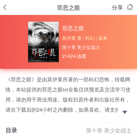
罪恶之眼
分享
罪恶之眼
莫伊莱 著
|
科幻
|
未来
第十章 美少女战士
21424·连载
《罪恶之眼》是由莫伊莱所著的一部科幻恐怖，转载网
络，本站提供的罪恶之眼txt全集仅供预览及交流学习使
用，请勿用于商业用途。版权归原作者和出版社所有，
请在下载后的24小时之内删除，如果喜欢。请支持正
版！ 没有天生的犯罪人，也没有无故的恶行。有人看
目录
透人性，仍存善念在心中。
第十章 美少女战士