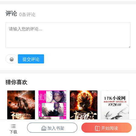
评论
有人蒙蔽双眼，任由贪念吞噬灵魂。罪恶如同深渊，
0条评论
走向它的每一步，都是万劫不复。
【不要被一本正经的简介吓跑，这是一本阅读体验轻
松愉快的小说哟~看我诚恳的脸！
提交评论
😀
(づ??????)づ】
猜你喜欢
加入书架
开始阅读
盗墓派
下载
神级进化
亡者之路前
灵魂的维度