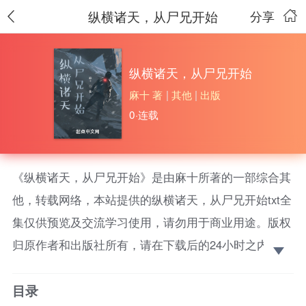
纵横诸天，从尸兄开始
分享
纵横诸天，从尸兄开始
麻十 著
|
其他
|
出版
0·连载
《纵横诸天，从尸兄开始》是由麻十所著的一部综合其
他，转载网络，本站提供的纵横诸天，从尸兄开始txt全
集仅供预览及交流学习使用，请勿用于商业用途。版权
归原作者和出版社所有，请在下载后的24小时之内删
除，如果喜欢。请支持正版！ 世界排列顺序：
目录
【尸 兄】→【地球尽头】→【漫 威】→【仙剑奇侠