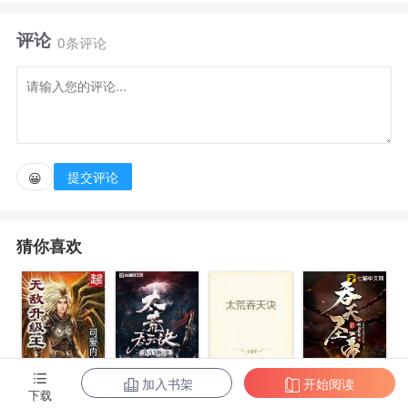
统，重生到了自己17岁的青春年华。 怎么样才能完成
评论
系统的任务，一步步成为体坛大佬呢？轻松、青春、热
0条评论
血与梦想交织的生活中，郭子昭一步步牛逼的走了过
来......本书慢热，没有太多装逼和打脸的设置。 敬请
各位书友细细品味。
提交评论
😀
猜你喜欢
加入书架
开始阅读
无敌升级王
柳无邪和徐凌
太荒吞天诀
吞天圣帝
下载