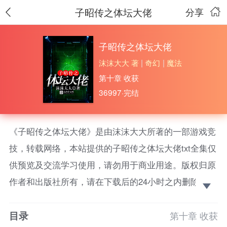
子昭传之体坛大佬
分享
子昭传之体坛大佬
沫沫大大 著
|
奇幻
|
魔法
第十章 收获
36997·完结
《子昭传之体坛大佬》是由沫沫大大所著的一部游戏竞
技，转载网络，本站提供的子昭传之体坛大佬txt全集仅
供预览及交流学习使用，请勿用于商业用途。版权归原
作者和出版社所有，请在下载后的24小时之内删除，如
果喜欢。请支持正版！
目录
郭子昭重生了。年近四十的大叔携带一个体坛大佬系
第十章 收获