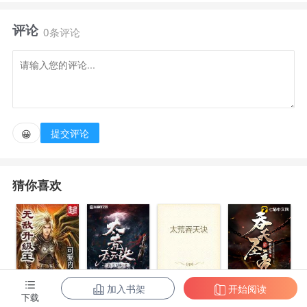
在那里，就看哪家调皮小子到处乱跑好把他吃掉……”
评论
0条评论
人迹罕至的深山，却有人轻声念叨着故事。
念到最后，自己笑了起来。
提交评论
😀
“那小子这么传不怕我找上门来么？”
猜你喜欢
伴随着声音落下，寂静无声的山野突然响起金铁摩擦
的扣鸣，赤色的庞然大物隐没于幽潭，在岸边留下一则
陈旧的故事书。
故事书摊开的纸页已经微微泛黄，上面有一行字这样
加入书架
开始阅读
无敌升级王
柳无邪和徐凌
太荒吞天诀
吞天圣帝
下载
写到——