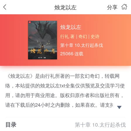
烛龙以左
分享
烛龙以左
行礼 著
|
奇幻
|
史诗
第十章 10.太行起杀伐
25066·连载
《烛龙以左》是由行礼所著的一部玄幻奇幻，转载网
络，本站提供的烛龙以左txt全集仅供预览及交流学习使
用，请勿用于商业用途。版权归原作者和出版社所有，
请在下载后的24小时之内删除，如果喜欢。请支持正
版！ “当咱们翻过眼前这座山，到了另一座山头，会
目录
看见一座朱红寺庙里有水缸粗的赤色大蛇，它老人家盘
第十章 10.太行起杀伐