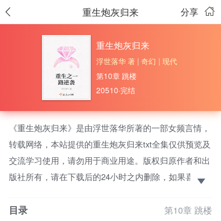
重生炮灰归来
分享
重生炮灰归来
浮世落华 著
|
奇幻
|
现代
第10章 跳楼
20510·完结
《重生炮灰归来》是由浮世落华所著的一部女频言情，
转载网络，本站提供的重生炮灰归来txt全集仅供预览及
交流学习使用，请勿用于商业用途。版权归原作者和出
版社所有，请在下载后的24小时之内删除，如果喜欢。
请支持正版！
目录
寒月爆炸死亡之后重生到了被继母虐待，被继妹抢走
第10章 跳楼