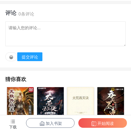
爱人，爹不疼亲娘不知去向，在打工的路上被人杀死在
评论
巷子里的这个寒月的十六岁！ 稀里糊涂的重生却不一
0条评论
样的改变一切。这一次许我自己一世繁华，活的精
彩。 重生不是万能的，只不过是机缘巧合的一次重
来，请不要当做无所不能，天下无敌。 寒月就是个凡
人，只想好好过日子。新书期待大家的支持，谢谢！
提交评论
😀
猜你喜欢
加入书架
开始阅读
无敌升级王
柳无邪和徐凌
太荒吞天诀
吞天圣帝
下载