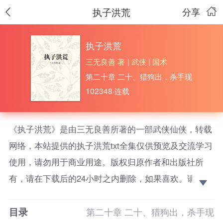
执子洪荒
分享
执子洪荒
三无良善 著
|
武侠
|
国术
第二十章 二十、猎狗出，杀手现
102348·连载
《执子洪荒》是由三无良善所著的一部武侠仙侠，转载
网络，本站提供的执子洪荒txt全集仅供预览及交流学习
使用，请勿用于商业用途。版权归原作者和出版社所
有，请在下载后的24小时之内删除，如果喜欢。请支持
正版！ 举头三尺有神明，众生苦时神明在何处？若有
目录
一天连规则都是自私的，众生将何从？
第二十章 二十、猎狗出，杀手现