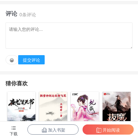
评论
天骄朝斗，真相浮出，天地皆是局中局，路在何方？
0条评论
提交评论
😀
猜你喜欢
加入书架
开始阅读
拔魔
下载
夜龙望天书
飘雪神剑之忧
妃藏手段