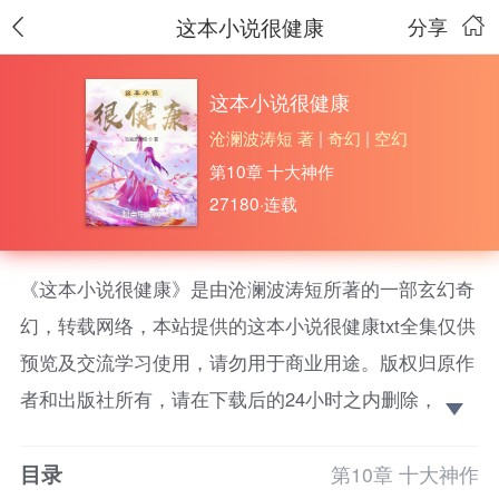
这本小说很健康
分享
这本小说很健康
沧澜波涛短 著
|
奇幻
|
空幻
第10章 十大神作
27180·连载
《这本小说很健康》是由沧澜波涛短所著的一部玄幻奇
幻，转载网络，本站提供的这本小说很健康txt全集仅供
预览及交流学习使用，请勿用于商业用途。版权归原作
者和出版社所有，请在下载后的24小时之内删除，如果
喜欢。请支持正版！ 这是一个靠小说家们拯救的世
目录
界，小说里面的一切，都能够映照当世，一作者一世
第10章 十大神作