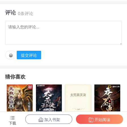
界。
评论
0条评论
只要你会写好看的小说，你就是横断万古的大神。
历史博士刘旭不会写小说，但是他懂历史呀！
提交评论
😀
于是他写《三国演义》《楚汉争霸》《隋唐演义》
《春秋战国》《大明英烈》，文中无数文臣将相，都在
猜你喜欢
他的笔下，降临此世。
他还写《聊斋》《西游记》《封神演义》《洪荒无
量》，满天神佛，三清鸿钧，都在此映照万古。
加入书架
开始阅读
无敌升级王
柳无邪和徐凌
太荒吞天诀
吞天圣帝
下载
对了，是不是还可以写《金xx》呢？