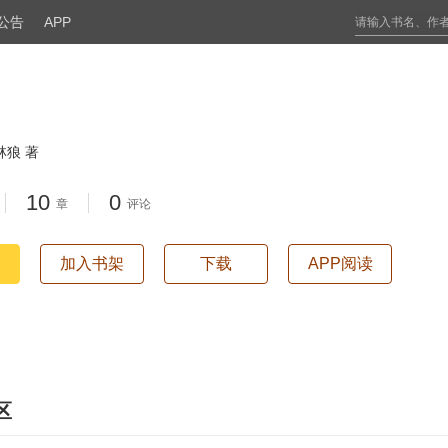
公告
APP
林狼 著
10
0
章
评论
加入书架
下载
APP阅读
区