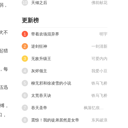
10
天倾之后
佛前献花
弱，
更新榜
犬不
1
带着农场混异界
明宇
2
逆剑狂神
一剑清新
起猎
3
无敌升级王
可爱内内
，每
4
灰烬领主
我爱小豆
5
柳无邪和徐凌雪的小说
铁马飞桥
伍迅
6
太荒吞天诀
铁马飞桥
束缚，
7
吞天圣帝
枫落忆痕@qimiaoVCllo1
口，
8
震惊！我的徒弟居然是女帝
东风破浪