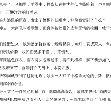
息去了，马棚里，羊圈中，牲畜却在担忧的低声嘶吼着，声音颤
犬，正懒洋洋的打着盹。
前方漆黑的雨夜，发出了警惕的低吼声，好像察觉到了什么？
冲去，大声吼叫着示警，但身体被栓紧的皮带无情的拉回，牧羊
们惊醒过来，以为是狼群偷袭，纷纷起身，点灯，安抚家人，拿
有野狼偷袭，牧民们见多不怪，并不慌乱。
穿漆黑色雨衣，雨衣将头包裹起来，看不到模样，脚下箭步如飞
散发着寒芒，雨滴打在刀身上，水花四溅。
转瞬间就来到了毡房附近，领头一人打了个格杀无论的手势，队
着阴冷的杀意。
身只穿了一件黑色短袖T恤，肌肉高高隆起，放佛要挣脱T恤的
的胳膊肌肉里蕴含着令人胆寒的爆发力，三两步就冲到了毡房门