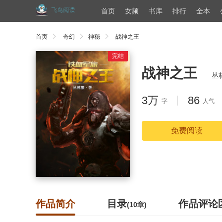
首页
女频
书库
排行
全本
首页
奇幻
神秘
战神之王
完结
战神之王
丛
3万
86
字
人气
免费阅读
作品简介
目录
作品评论
(10章)