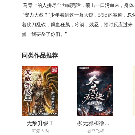
马背上的人拼尽全力喊完话，喷出一口污血来，身体
“安力大叔？”少年看到这一幕大惊，悲愤的喊道，忽
着砍刀乱砍，鲜血狂飙，冷漠，残忍，顿时反应过来
蛋，我要杀了你们。”
同类作品推荐
无敌升级王
柳无邪和徐凌雪的小说
可爱内内
铁马飞桥