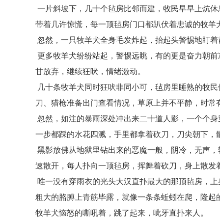
一片斜坡下，几十个毡房比邻而建，牧民早早上炕休
带着几许惊慌，每一顶毡房门口都趴伏着忠诚的牧羊
忽然，一只牧羊犬全身毛发炸起，抬起头警惕地盯着
更多牧羊犬纷纷站起，警惕远眺，有的更是奋力朝前
甘放弃，继续狂吠，情绪激动。
几十条牧羊犬同时狂吠非同小可，毡房里睡熟的牧民
刀、猎枪准备出门查看情况，草原上并不平静，时常
忽然，如注的暴雨深处冲出来二十道人影，一个个身
一步都踩的水花四溅，手里都拿着砍刀，刀尖朝下，
黑影放佛从地狱里钻出来的恶魔一般，阴冷，无声，
速散开，每人扑向一顶毡房，挥舞着砍刀，身上散发
唯一没有穿雨衣的光头大汉直扑最大的那顶毡房，上
粗大的胳膊上青筋毕露，就像一条条蚯蚓在爬，隆起
牧羊犬恼怒的嘶吼着，跳了起来，呲牙直扑来人。