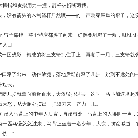
大拇指和食指用力一捏，箭杆被折断两截。
去，没有箭头的木制箭杆居然噗——的一声刺穿厚重的帘子，这
的帘子撤掉，整个毡房都抖了起来，好像要坍塌了一般，咻咻咻
的入口。
成一团残影，精准的将三支箭抓住手上，再顺手一甩，三支箭就
。
户口窜了出来，动作敏捷，落地后朝前窜了几步，跳到不远处的
冲过去。
蹭蹭几步就窜向前近百米，大汉猛扑过去，这时，马匹加速度起
后大怒，从大腿处摸出一把短刀来，奋力一甩。
间没入马背上的中年人后背，直没根处，马背上的人惨叫一声，
有一匹马慢悠悠过来，马背上坐着一名少年，大惊，拼命喊道：“
仇！”