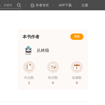
作者专区
APP下载
注册
本书作者
关注
丛林狼
作品数
粉丝数
收藏数
2
0
0