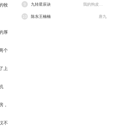
9
九转星辰诀
我的狗皮膏药
的牧
10
陈东王楠楠
唐九
的厚
两个
了上
机
房，
汉不