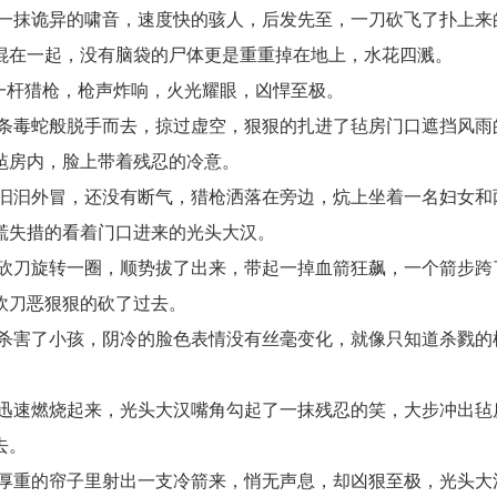
一抹诡异的啸音，速度快的骇人，后发先至，一刀砍飞了扑上来
混在一起，没有脑袋的尸体更是重重掉在地上，水花四溅。
一杆猎枪，枪声炸响，火光耀眼，凶悍至极。
条毒蛇般脱手而去，掠过虚空，狠狠的扎进了毡房门口遮挡风雨
毡房内，脸上带着残忍的冷意。
汩汩外冒，还没有断气，猎枪洒落在旁边，炕上坐着一名妇女和
慌失措的看着门口进来的光头大汉。
砍刀旋转一圈，顺势拔了出来，带起一掉血箭狂飙，一个箭步跨
砍刀恶狠狠的砍了过去。
杀害了小孩，阴冷的脸色表情没有丝毫变化，就像只知道杀戮的
迅速燃烧起来，光头大汉嘴角勾起了一抹残忍的笑，大步冲出毡
去。
厚重的帘子里射出一支冷箭来，悄无声息，却凶狠至极，光头大