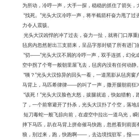
为所动，冷哼一声，大手一探，稳稳的抓住了箭矢，
“找死。”光头大汉冷哼一声，将半截箭杆奋力甩了过
力令人震骇。
光头大汉凶悍的冲了过去，奋力一扯，就将门口厚重
毡房内忽然射出三支箭来，呈品字形封锁了所有进门
“切——”光头大汉不屑的冷哼一声，双手连抓，幻化
空中拐了个弯一般朝里屋飞去，毡房内没有任何动静
“咦？”光头大汉惊异的回头一看，一道黑影从毡房窗
马背上，马匹希律律——的叫了一声，撒开腿朝前狂
“该死！”光头大汉脸色大怒，拔腿就追，快如猎豹，
了，一个前窜避开了扑杀，光头大汉扑了个空，落地
短刀毒蛇一般飞掠向前，在虚空中拉出一道乌光，瞬
摔下马匹，趴在马背上拼命催马快跑，忽然看到前面
狼，别过来，跑，快跑啊——，去边境找驻军，报——