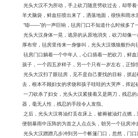
光头大汉不为所动，手上砍刀随意劈砍过去，却带着
羊犬脑袋，鲜血狂喷出来了，洒落地面，很快和雨水
“嘭——”的一声巨响，毡房门口不知道什么时候多了
光头大汉身体一晃，诡异的从原地消失，砍刀却像一
厚布帘，毡房里传来一身惨叫，光头大汉饿狼般扑向
毡房门口躺着一个中年人，心口插着一把砍刀，鲜血
孩子，一个四五岁样子，另一个只有一岁左右，正惊
光头大汉扫了眼毡房，见不是自己要找的目标，抓起
去，根本不顾妇女的求饶和孩子哇哇的大哭声，挥起
一刀砍杀了妇女，光头大汉紧接着又是两刀，残忍的
器，毫无人性，残忍的手段令人发指。
之后，光头大汉将油灯丢在床上，被褥被油灯点燃，
便朝暴雨中压阵的为首之人点点头，朝另一个毡房冲
光头大汉蹭蹭几步冲到另一个帐篷门口，忽然，门口