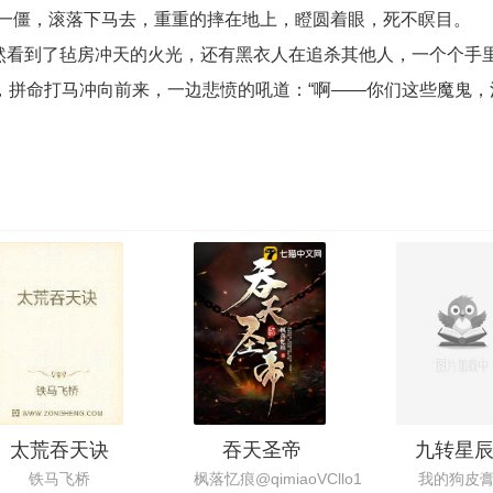
一僵，滚落下马去，重重的摔在地上，瞪圆着眼，死不瞑目。
然看到了毡房冲天的火光，还有黑衣人在追杀其他人，一个个手
，拼命打马冲向前来，一边悲愤的吼道：“啊——你们这些魔鬼，
太荒吞天诀
吞天圣帝
九转星
铁马飞桥
枫落忆痕@qimiaoVCllo1
我的狗皮