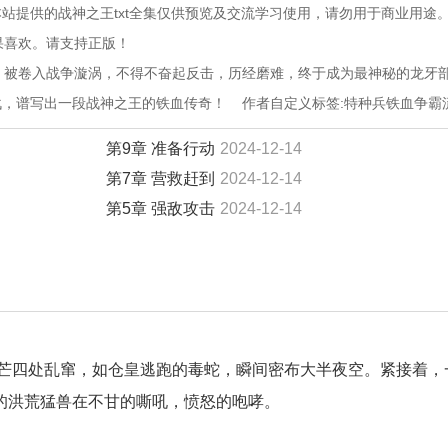
站提供的战神之王txt全集仅供预览及交流学习使用，请勿用于商业用途
果喜欢。请支持正版！
会，被卷入战争漩涡，不得不奋起反击，历经磨难，终于成为最神秘的龙牙
谱写出一段战神之王的铁血传奇！    作者自定义标签:特种兵铁血争霸
第9章 准备行动
2024-12-14
第7章 营救赶到
2024-12-14
第5章 强敌攻击
2024-12-14
芒四处乱窜，如仓皇逃跑的毒蛇，瞬间密布大半夜空。紧接着，
的洪荒猛兽在不甘的嘶吼，愤怒的咆哮。