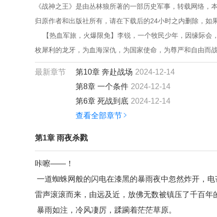
《战神之王》是由丛林狼所著的一部历史军事，转载网络，本
归原作者和出版社所有，请在下载后的24小时之内删除，如
    【热血军旅，火爆限免】李锐，一个牧民少年，因缘际
枚犀利的龙牙，为血海深仇，为国家使命，为尊严和自由而战，
最新章节
第10章 奔赴战场
2024-12-14
第8章 一个条件
2024-12-14
第6章 死战到底
2024-12-14
查看全部章节
第1章 雨夜杀戮
咔嚓——！
一道蜘蛛网般的闪电在漆黑的暴雨夜中忽然炸开，电
雷声滚滚而来，由远及近，放佛无数被镇压了千百年
暴雨如注，冷风凄厉，蹂躏着茫茫草原。