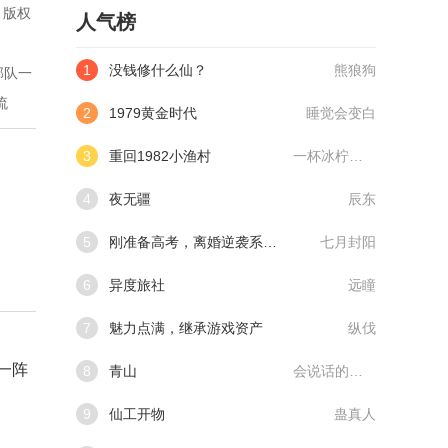
。版权
人气榜
1
没钱修什么仙？
熊狼狗
部队一
流
2
1979黄金时代
睡觉会变白
3
重回1982小渔村
一杯冰柠檬水
4
夜无疆
辰东
5
刚准备高考，离婚逆袭系统来了
七月封阳
6
异度旅社
远瞳
7
魅力点满，继承游戏资产
纵伐
一阵
8
青山
会说话的肘子
9
仙工开物
蛊真人