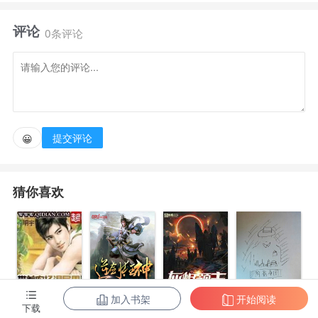
评论
“量大”管饱】穿越到武道世界的许牧，惊奇的发现，
0条评论
竟然带着前世三块钱买来的‘造化神炉’，而它能帮许牧
能加速修行！
！！然后，许牧开启了坑人赚钱，飞速变强的逆天传
提交评论
😀
奇之路！
猜你喜欢
加入书架
开始阅读
带着农场混异
逆剑狂神
灰烬领主
阴影帝国
下载