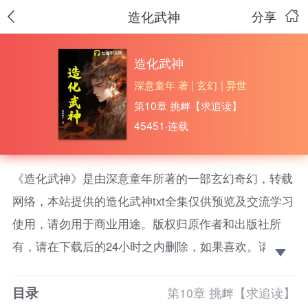
造化武神
分享
造化武神
深意童年 著
|
玄幻
|
异世
第10章 挑衅【求追读】
45451·连载
《造化武神》是由深意童年所著的一部玄幻奇幻，转载
网络，本站提供的造化武神txt全集仅供预览及交流学习
使用，请勿用于商业用途。版权归原作者和出版社所
有，请在下载后的24小时之内删除，如果喜欢。请支持
正版！ 【快节奏升级爽文+一路坑死人不偿命+一路
目录
无敌横推+不圣母+
第10章 挑衅【求追读】