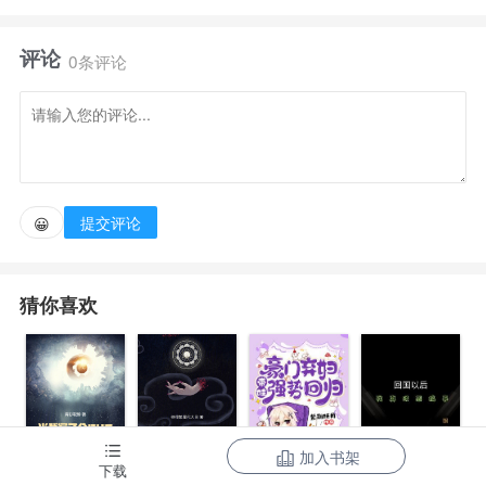
评论
“可不可以不要参加这个节目？”
0条评论
“不行大家都爱看我和她的CP”
“那你对我有没有一丝真情？”
提交评论
😀
大多数人都会经历一段心中的白月光
猜你喜欢
和心口的朱砂痣。
探讨罗诗晴与不同男人之间的情感纠葛，以及命运的
无奈。
加入书架
下载
当我写了个
诸天：一切从
豪门弃妇带娃