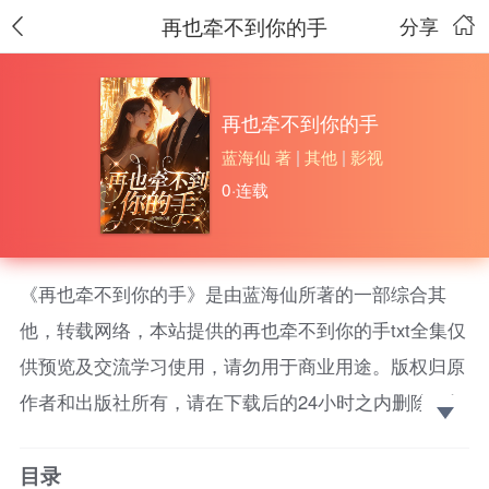
再也牵不到你的手
分享
再也牵不到你的手
蓝海仙 著
|
其他
|
影视
0·连载
《再也牵不到你的手》是由蓝海仙所著的一部综合其
他，转载网络，本站提供的再也牵不到你的手txt全集仅
供预览及交流学习使用，请勿用于商业用途。版权归原
作者和出版社所有，请在下载后的24小时之内删除，如
果喜欢。请支持正版！ （现代言情+非穿越+无金手
目录
指）