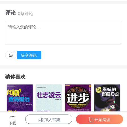
声音...他一脸懵：“拯救忍界，关我这个宇智波余孽什么
评论
事？”
0条评论
提交评论
😀
猜你喜欢
加入书架
开始阅读
下载
疯巫妖的实验
问鼎4：登高望
问鼎6：壮志凌
进步.