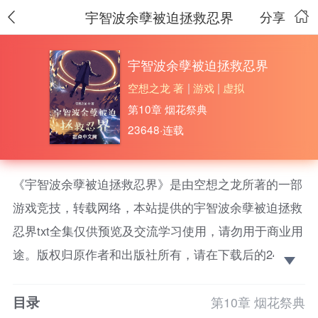
宇智波余孽被迫拯救忍界
分享
宇智波余孽被迫拯救忍界
空想之龙 著
|
游戏
|
虚拟
第10章 烟花祭典
23648·连载
《宇智波余孽被迫拯救忍界》是由空想之龙所著的一部
游戏竞技，转载网络，本站提供的宇智波余孽被迫拯救
忍界txt全集仅供预览及交流学习使用，请勿用于商业用
途。版权归原作者和出版社所有，请在下载后的24小时
之内删除，如果喜欢。请支持正版！ 在布满宇智波族
目录
人尸体的停尸间里，他睁开了眼睛...耳旁响起了神秘的
第10章 烟花祭典