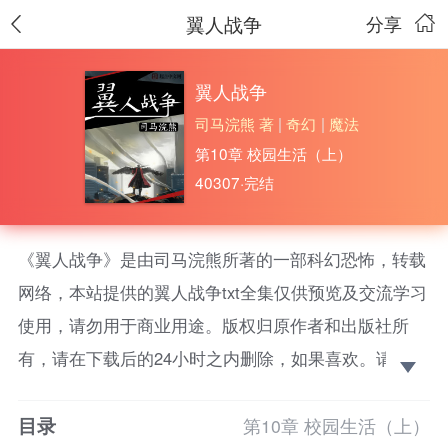
翼人战争
分享
翼人战争
司马浣熊 著
|
奇幻
|
魔法
第10章 校园生活（上）
40307·完结
《翼人战争》是由司马浣熊所著的一部科幻恐怖，转载
网络，本站提供的翼人战争txt全集仅供预览及交流学习
使用，请勿用于商业用途。版权归原作者和出版社所
有，请在下载后的24小时之内删除，如果喜欢。请支持
正版！
目录
西历1970年， “人类联合同盟”和 “翼人特区”之间
第10章 校园生活（上）