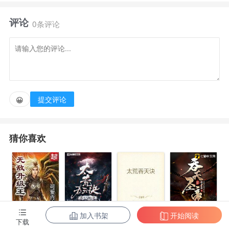
持续了长久的外交对立，终于以特区宣布独立为 “青
评论
云帝国”为导火索，升级成名为 “破晓战争”的世界大
0条评论
战。持续了五年的破晓战争最终以一纸合约宣告结束，
然而坐在谈判桌两侧的 “人类联合同盟”和 “青云帝
国”都付出了惨烈的代价。帝国的翼人们甚至因此仇视
人类，将仍居住在帝国内的人类贬斥为下等公民，甚至
提交评论
😀
褫夺了 “人类”这个名字，改称他们为 “原人”。西历
2039年，发生在青云帝国的故事即将拉开序幕。
猜你喜欢
加入书架
开始阅读
无敌升级王
柳无邪和徐凌
太荒吞天诀
吞天圣帝
下载