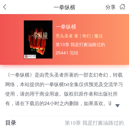
一拳纵横
分享
一拳纵横
秃头圣者 著
|
奇幻
|
魔法
第10章 我是打酱油路过的
25441·完结
《一拳纵横》是由秃头圣者所著的一部玄幻奇幻，转载
网络，本站提供的一拳纵横txt全集仅供预览及交流学习
使用，请勿用于商业用途。版权归原作者和出版社所
有，请在下载后的24小时之内删除，如果喜欢。请支持
正版！
目录
木目重生了，正当他准备大干一场时却发现——班上
第10章 我是打酱油路过的