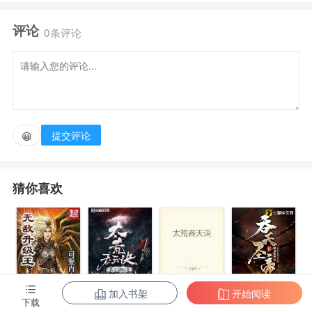
有个重生者！小区内疑似出现了穿越者！ 那再有个会
评论
异能的人也就不那么惊讶了吧！魂淡，你们都开挂了，
0条评论
就我没有，这合理吗？ 于是，木目做了一个决定，从
此世间少了个土豪，多了个……作者自定义标签:淡定
无敌文学生
提交评论
😀
猜你喜欢
加入书架
开始阅读
无敌升级王
柳无邪和徐凌
太荒吞天诀
吞天圣帝
下载