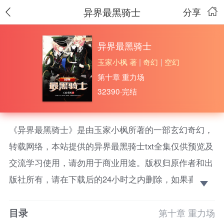
异界最黑骑士
分享
异界最黑骑士
玉家小枫 著
|
奇幻
|
空幻
第十章 重力场
32390·完结
《异界最黑骑士》是由玉家小枫所著的一部玄幻奇幻，
转载网络，本站提供的异界最黑骑士txt全集仅供预览及
交流学习使用，请勿用于商业用途。版权归原作者和出
版社所有，请在下载后的24小时之内删除，如果喜欢。
请支持正版！
目录
正经的骑士之道：讲究信仰，恪守原则，有着坚强的
第十章 重力场