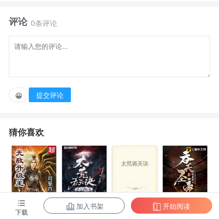
信念和不屈的意志。 荣誉，英勇，怜悯，诚实，公
评论
正……叶沐的骑士之道：信自己，活得长，有着不要脸
0条评论
的精神和无耻的决心。 荣誉，公正，怜悯等等。抱
歉，叶沐只想说 “人不为己天诛地灭”！魔法的凋零，
斗气的时代，骑士的世界。在这个异世界，叶沐贯彻着
自己独创的骑士之道！ （友情提醒：这是骑士之道
提交评论
😀
被 “黑”最惨的一次！）
猜你喜欢
加入书架
开始阅读
无敌升级王
柳无邪和徐凌
太荒吞天诀
吞天圣帝
下载