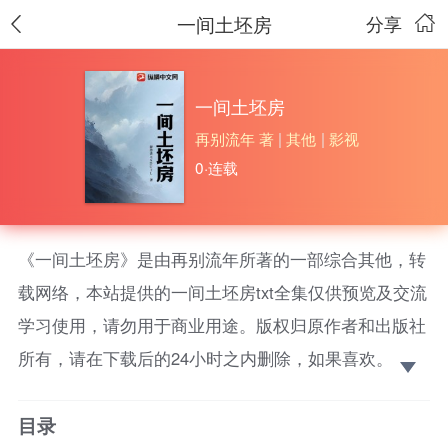
一间土坯房
分享
一间土坯房
再别流年 著
|
其他
|
影视
0·连载
《一间土坯房》是由再别流年所著的一部综合其他，转
载网络，本站提供的一间土坯房txt全集仅供预览及交流
学习使用，请勿用于商业用途。版权归原作者和出版社
所有，请在下载后的24小时之内删除，如果喜欢。请支
持正版！ 时光已逝，旧的人旧的事，留刻心间。艰苦
目录
的生活，青春来扛起，苦闷的爱情，落无生地，有一种