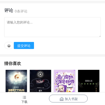
年轻成为了永恒。
评论
0条评论
提交评论
😀
猜你喜欢
加入书架
当我写了个
诸天：一切从
豪门弃妇带娃
下载